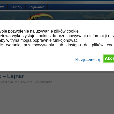
owe
Kamery
Logowanie
oje pozwolenie na używanie plików cookie.
netowa wykorzystuje cookies do przechowywania informacji o s
by witryna mogła poprawnie funkcjonować.
lić warunki przechowywania lub dostępu do plików coo
Akce
Nie zgadzam się
»
Aktualności
,
Galeria video
k – Lajnar
MSKI DNIA 20 LIPCA 2012
KOMENTARZE 4