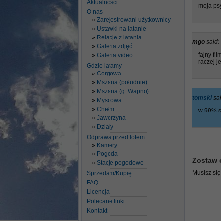
Aktualności
moja psy
O nas
Zarejestrowani użytkownicy
Ustawki na latanie
Relacje z latania
mgo
said:
Galeria zdjęć
fajny fi
Galeria video
raczej j
Gdzie latamy
Cergowa
Mszana (południe)
Mszana (g. Wapno)
tomski
sai
Myscowa
Chełm
w 99% s
Jaworzyna
Działy
Odprawa przed lotem
Kamery
Pogoda
Zostaw 
Stacje pogodowe
Musisz si
Sprzedam/Kupię
FAQ
Licencja
Polecane linki
Kontakt