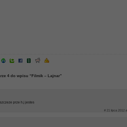
ze 4 do wpisu “Filmik – Lajnar”
zczeze prze h.j jestes
# 21 lipca 2012 