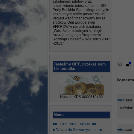
szkoleniem pilotów oraz
umożliwienie mieszkańcom LGD
Perły Beskidu Sądeckiego odbycie
bezpłatnych lotów pasażerskich”.
Projekt współfinansowany był ze
środków Unii Europejskiej
EFRROW w ramach działania
„Wdrażanie lokalnych strategii
rozwoju objętego Programem
Rozwoju Obszarów Wiejskich 2007
-2013.”
Jesteśmy OPP, przekaż nam
1% podatku
komentar
Nasz nr KRS 0000510482
miro
said:
mówiac s
Menu
■■ LOTY TANDEMOWE ■■
■ Dołącz do Stowarzyszenia ■
miro
said: