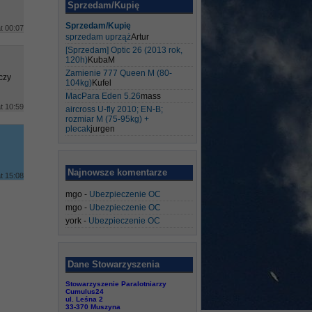
Sprzedam/Kupię
Sprzedam/Kupię
at 00:07
sprzedam uprząż
Artur
[Sprzedam] Optic 26 (2013 rok,
120h)
KubaM
Zamienie 777 Queen M (80-
czy
104kg)
Kufel
MacPara Eden 5.26
mass
at 10:59
aircross U-fly 2010; EN-B;
rozmiar M (75-95kg) +
plecak
jurgen
Najnowsze komentarze
at 15:08
mgo
-
Ubezpieczenie OC
mgo
-
Ubezpieczenie OC
york
-
Ubezpieczenie OC
Dane Stowarzyszenia
Stowarzyszenie Paralotniarzy
Cumulus24
ul. Leśna 2
33-370 Muszyna