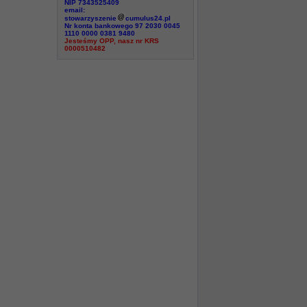
NIP 7343525409
email:
stowarzyszenie
cumulus24.pl
Nr konta bankowego 97 2030 0045
1110 0000 0381 9480
Jesteśmy OPP, nasz nr KRS
0000510482