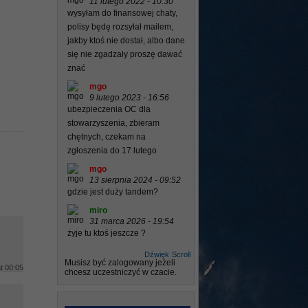
11 lutego 2022 - 10:30
wysyłam do finansowej chaty,
polisy będę rozsyłał mailem,
jakby ktoś nie dostał, albo dane
się nie zgadzały proszę dawać
znać
mgo
9 lutego 2023 - 16:56
ubezpieczenia OC dla
stowarzyszenia, zbieram
chętnych, czekam na
zgłoszenia do 17 lutego
mgo
13 sierpnia 2024 - 09:52
gdzie jest duży tandem?
miro
31 marca 2026 - 19:54
żyje tu ktoś jeszcze ?
Dźwięk
Scroll
Musisz być zalogowany jeżeli
at 00:05
chcesz uczestniczyć w czacie.