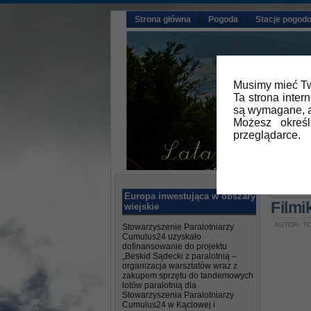
Strona główna
Pogoda
Stacje pogod
Musimy mieć Tw
Ta strona inter
są wymagane, a
Możesz okreś
przeglądarce.
Główna
Europa inwestująca w obszary
Filmi
wiejskie
AUTOR: TO
Stowarzyszenie Paralotniarzy
Cumulus24 uzyskało
dofinansowanie do projektu
„Beskid Sądecki z paralotnią –
organizacja warsztatów wraz z
zakupem sprzętu do tandemowych
lotów paralotnią dla
Stowarzyszenia Paralotniarzy
Cumulus24 w Kąclowej i