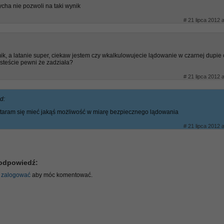
cha nie pozwoli na taki wynik
# 21 lipca 2012 
lmik, a latanie super, ciekaw jestem czy wkalkulowujecie lądowanie w czarnej dupie 
esteście pewni że zadziała?
# 21 lipca 2012 
d:
taram się mieć jakąś możliwość w miarę bezpiecznego lądowania
# 21 lipca 2012 
odpowiedź:
ę
zalogować
aby móc komentować.