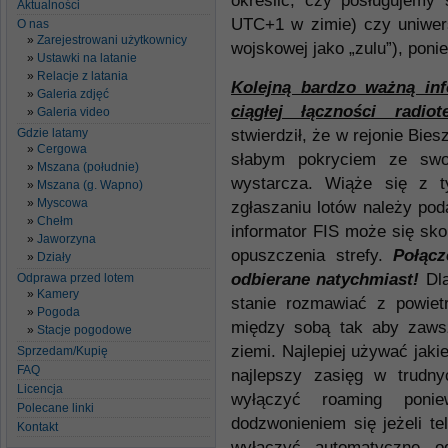
określić, czy posługujemy
Aktualności
UTC+1 w zimie) czy uniwer
O nas
Zarejestrowani użytkownicy
wojskowej jako „zulu”), pon
Ustawki na latanie
Relacje z latania
Kolejną bardzo ważną inf
Galeria zdjęć
ciągłej łączności radiot
Galeria video
Gdzie latamy
stwierdził, że w rejonie Bie
Cergowa
słabym pokryciem ze swoi
Mszana (południe)
wystarcza. Wiąże się z 
Mszana (g. Wapno)
Myscowa
zgłaszaniu lotów należy po
Chełm
informator FIS może się sko
Jaworzyna
opuszczenia strefy.
Połącz
Działy
odbierane natychmiast!
Dl
Odprawa przed lotem
Kamery
stanie rozmawiać z powiet
Pogoda
między sobą tak aby zaws
Stacje pogodowe
ziemi. Najlepiej używać jak
Sprzedam/Kupię
FAQ
najlepszy zasięg w trudny
Licencja
wyłączyć roaming pon
Polecane linki
dodzwonieniem się jeżeli te
Kontakt
wyłączyć automatyczne o