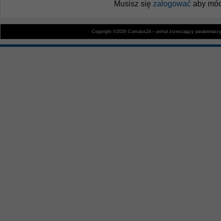
Musisz się
zalogować
aby móc
Copyright ©2026 Cumulus24 – portal zrzeszający paralotniarz