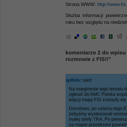
Strona WWW:
http://www.fis
Służba informacji powietrz
roku bez względu na niedziel
komentarze 2 do wpisu
rozmowie z FIS!!”
sp8ebc
said:
Na marginesie tego tematu 
zgłosić do AMC Polska wspó
edycji mapy FIS znalazły się
Docelowo, po ustaniu tego E
żebyśmy wystosowali wniosek
małej strefy TRA. Po pierws
na mapie przestrzeni powietrz