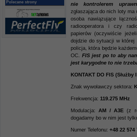
Polecane strony
nie kontrolerem uprawn
zgłaszająca do nich loty ma 
osoba nawiązujące łączno
radiooperatora i czy rad
papierów (oczywiście jeże
dojdzie do sytuacji w której
policja, która będzie każde
OC.
FIS jest po to aby na
jest karygodne to nie trzeba
KONTAKT DO FIS (Służby In
Znak wywoławczy sektora:
K
Frekwencja:
119.275 MHz
Modulacja:
AM / A3E
(z r
dogadamy bo w nim jest tylk
Numer Telefonu:
+48 22 574 