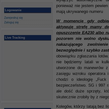
ponieważ nie jestem pewien
Logowanie
mają ukrywanego numeru
Zarejestruj się
W momencie gdy odbier
Zaloguj się
aktywuję strefę mamy dw
opuszczenie EA230 albo n
Live Tracking
pozorem nie wolno dysku
nakazującego zwolnien
bezwzględnie i szybko zas
obowiązku zgłaszania lotów.
nie będziemy latali w kul
utworzone do manewrów z 
zasięgu wzroku operatora i
chodzi o ideologię „Fuc
bezpieczeństwo. SG i 997 r
ale dość duże sprzęty, kt
skutecznie zrobiły by z niego
Kolegów, którzy latają bez li