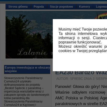
Strona główna
Pogoda
Stacje pogodowe
Kamery
Logowa
Musimy mieć Twoje pozwolen
Ta strona internetowa wy
informacji o sesji. Ciast
poprawnie funkcjonować.
Możesz określić warunki 
cookies w Twojej przeglądar
Główna
»
Aktualności
Europa inwestująca w obszary
EA230 Bardzo Ważn
wiejskie
Stowarzyszenie Paralotniarzy
AUTOR: SP8EBC DNIA 3 SIERPN
Cumulus24 uzyskało
dofinansowanie do projektu
Panowie! Głowa do góry! Nie
„Beskid Sądecki z paralotnią –
organizacja warsztatów wraz z
Właśnie odbyłem rozmowę 
zakupem sprzętu do tandemowych
AMC Polska w Polskiej Agen
lotów paralotnią dla
Stowarzyszenia Paralotniarzy
paralotniowych w strefie EA2
Cumulus24 w Kąclowej i