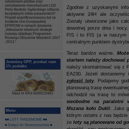
szkoleniem pilotów oraz
umożliwienie mieszkańcom LGD
Zgodnie z uzyskanymi inf
Perły Beskidu Sądeckiego odbycie
bezpłatnych lotów pasażerskich”.
aktywne 24H ale oczywiśc
Projekt współfinansowany był ze
Zostały utworzone jako c
środków Unii Europejskiej
EFRROW w ramach działania
dowolnej porze dnia i nocy
„Wdrażanie lokalnych strategii
rozwoju objętego Programem
FIS i to FIS (a w naszym p
Rozwoju Obszarów Wiejskich 2007
centralnym punktem dystrybuc
-2013.”
Teraz bardzo ważne.
Może
startem należy dochować 
Jesteśmy OPP, przekaż nam
1% podatku
należy skontaktować się z F
EA230. Jeżeli dostaniemy 
zgłosić loty
. Podajemy god
planowaną trasę ewentualnego
Nasz nr KRS 0000510482
odchodził na trasę to mów
swobodne na paralotni 
Mszana koło Dukli
. Jako 
Menu
którym ostatni z nas będzie
■■ LOTY TANDEMOWE ■■
że
loty są planowane od go
■ Dołącz do Stowarzyszenia ■