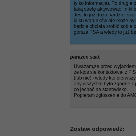
tylko informacja). Po drugie
taką strefę aktywować i nikt
Jest to już dużo bardziej s
kilku warunków ale może był
będzie chciała zrobić sobie 
gorsza TSA a wtedy to już b
parazen
said:
Uważam,ze przed wyjazdem n
że ktos sie kontaktował z FIS
(lub nie) i wtedy kto pierwsz
aby wszystko było zgodne z 
co jechać na startowisko.
Popieram zgłoszenie do AMC
Zostaw odpowiedź: