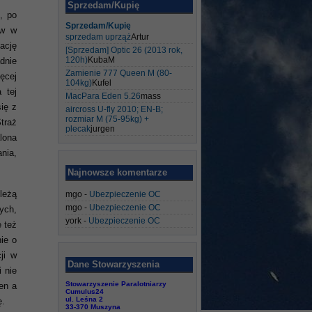
Sprzedam/Kupię
, po
Sprzedam/Kupię
ów w
sprzedam uprząż
Artur
mację
[Sprzedam] Optic 26 (2013 rok,
120h)
KubaM
dnie
Zamienie 777 Queen M (80-
ęcej
104kg)
Kufel
 tej
MacPara Eden 5.26
mass
ię z
aircross U-fly 2010; EN-B;
rozmiar M (75-95kg) +
traż
plecak
jurgen
lona
ania,
Najnowsze komentarze
leżą
mgo
-
Ubezpieczenie OC
mgo
-
Ubezpieczenie OC
ych,
york
-
Ubezpieczenie OC
 też
ie o
ji w
Dane Stowarzyszenia
 nie
Stowarzyszenie Paralotniarzy
en a
Cumulus24
ul. Leśna 2
ę.
33-370 Muszyna