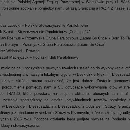
 siedzibie Polskiej Agencji Żeglugi Powietrznej w Warszawie przy ul. Wież
ę trójstronne spotkanie pomiędzy nami, Strażą Graniczną a PAŻP. Z naszej st
i:
usz Lubecki – Polskie Stowarzyszenie Paralotniowe
k Szost – Stowarzyszenie Paralotniarzy „Cumulus24”
ław Rozmus – Przemyska Grupa Paralotniowa „Latam Bo Chcę” / Born To Fl
n Boratyn – Przemyska Grupa Paralotniowa „Latam Bo Chcę”
usz Witlański – Prowing
sztof Maciejczuk – Podlaski Klub Paralotniowy
 miało na celu poczynienie pewnych trwałych ustaleń co do wykonywania lot
e wschodniej a w naszym lokalnym ujęciu, w Beskidzkie Niskim i Bieszczad
aficznym skrócie można powiedzieć, że jest dobrze. Zostanie opracowa
e porozumienie pomiędzy nami a SG dotyczące wykonywania lotów w stre
o TRA130, które powstaną na miejscu aktualnie obecnych tam stref
 zostanie sporządzony na drodze indywidualnych rozmów pomiędzy 
i w Beskidzkie i Bieszczadach a Bieszczadzkim Oddziałem Straży Granicz
liśmy już spotkanie w siedzibie Straży w Przemyślu, które miało by się odb
tycznia 2016 roku. Podobne działania będą podjęte również na Podlasiu p
 kluby i stowarzyszenia.