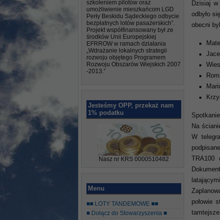
szkoleniem pilotów oraz
Dzisiaj w
umożliwienie mieszkańcom LGD
odbyło si
Perły Beskidu Sądeckiego odbycie
bezpłatnych lotów pasażerskich”.
obecni byl
Projekt współfinansowany był ze
środków Unii Europejskiej
Mate
EFRROW w ramach działania
„Wdrażanie lokalnych strategii
Jace
rozwoju objętego Programem
Rozwoju Obszarów Wiejskich 2007
Wies
-2013.”
Roma
Mari
Krzy
Jesteśmy OPP, przekaż nam
1% podatku
Spotkanie
Na ściani
W telegr
podpisan
TRA100 d
Nasz nr KRS 0000510482
Dokument
latającym
Menu
Zaplanowa
połowie s
■■ LOTY TANDEMOWE ■■
tamtejsze
■ Dołącz do Stowarzyszenia ■