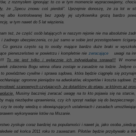
otów, z rozmysłem ignorując to co w tym momencie wypracowujemy, choci
dy, że „Specu znowu coś pierdoli”. Uprzejmie donoszę, że za lot w str
onej albo kontrolowanej bez zgody jej użytkownika grożą bardzo pow
cję, w tym nawet do 5 lat więzienia.
am też, że część osób latających w naszym rejonie nie ma absolutnie żad
 i żadnego ubezpieczenia, co już samo w sobie jest przestępstwem ścigan
!!! Co gorsza często są to osoby mające bardzo duże braki w wyszkole
ce pierwszeństwo w powietrzu i kompletnie nie
zwracające
uwagi na in
h!!!
To nie jest tylko i wyłącznie ich indywidualna sprawa!!!
W momen
lwiek zdarzenia
Bogu winna ofiara zostaje w zasadzie na lodzie. Jedyne co
 to powództwo cywilne i sprawa sądowa, która będzie ciągnęła się przynajm
pochłaniając ogromne pieniądze na adwokatów, ekspertów i koszta sądowe.
P
mysłowić szanownych czytających, że dotarliśmy do etapu, w którym aż prosi
wolucję.
Musimy baczniej zwracać uwagę na to kto pojawia się na starcie,
y mają niezbędne uprawnienia, czy ich sprzęt nadaje się do bezpiecznego l
czy te osoby wiedzą o obowiązujących ustaleniach i zasadach umożliwiają
 prawem wykonywanie lotów na Mszanie.
arstwo zyskuje coraz bardziej na popularności i nawet ja, jako osoba „siedz
aledwie od końca 2011 roku to zauważam. Pilotów będzie przybywało a tło