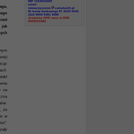
NIP 7343525409
email:
aga,
stowarzyszenie
cumulus24.pl
Nr konta bankowego 97 2030 0045
tego
1110 0000 0381 9480
Jesteśmy OPP, nasz nr KRS
iast
0000510482
 jak
nych
ynym
nie)
chcąc
ach.
ntakt
enia
ę na
czna
lne.
, że
je w
ri”.
zały