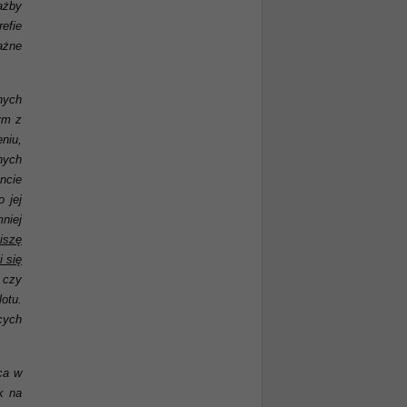
ażby
efie
ażne
nych
ym z
niu,
nych
cie
 jej
niej
iszę
 się
 czy
otu.
cych
ąca w
k na