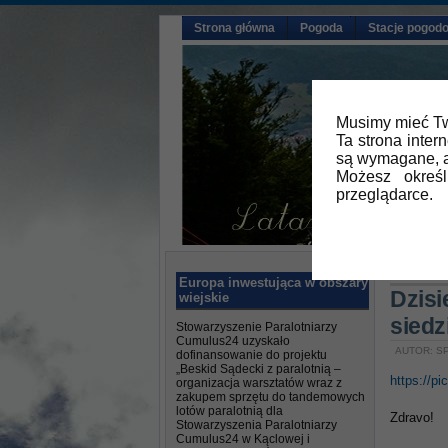
Strona główna
Pogoda
Stacje pogod
Musimy mieć Tw
Ta strona inter
są wymagane, a
Możesz okreś
przeglądarce.
Główna
Europa inwestująca w obszary
Dzisi
wiejskie
siedz
Stowarzyszenie Paralotniarzy
Cumulus24 uzyskało
AUTOR: SP
dofinansowanie do projektu
„Beskid Sądecki z paralotnią –
https://
organizacja warsztatów wraz z
zakupem sprzętu do tandemowych
lotów paralotnią dla
Zdravo!
Stowarzyszenia Paralotniarzy
Cumulus24 w Kąclowej i