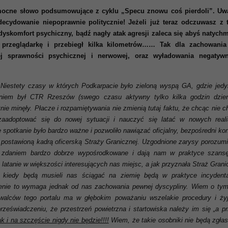
mocne słowo podsumowujące z cyklu „Specu znowu coś pierdoli”. Uw
decydowanie niepoprawnie politycznie! Jeżeli już teraz odczuwasz z 
yskomfort psychiczny, bądź nagły atak agresji zaleca się abyś natychm
 przeglądarkę i przebiegł kilka kilometrów…… Tak dla zachowania
ej sprawności psychicznej i nerwowej, oraz wyładowania negatyw
 Niestety czasy w których Podkarpacie było zieloną wyspą GA, gdzie jed
eniem był CTR Rzeszów (swego czasu aktywny tylko kilka godzin dzien
nie minęły. Płacze i rozpamiętywania nie zmienią tutaj faktu, że chcąc nie 
aadoptować się do nowej sytuacji i nauczyć się latać w nowych reali
e spotkanie było bardzo ważne i pozwoliło nawiązać oficjalny, bezpośredni ko
postawioną kadrą oficerską Straży Granicznej. Uzgodnione zarysy porozumi
zdaniem bardzo dobrze wypośrodkowane i dają nam w praktyce szans
latanie w większości interesujących nas miejsc, a jak przyznała Straż Grani
i kiedy będą musieli nas ściągać na ziemię będą w praktyce incydenta
enie to wymaga jednak od nas zachowania pewnej dyscypliny. Wiem o tym
walców tego portalu ma w głębokim poważaniu wszelakie procedury i ży
zeświadczeniu, że przestrzeń powietrzna i startowiska należy im się „a prio
ak i na szczęście nigdy nie będzie!!!!
Wiem, że takie osobniki nie będą zgłas