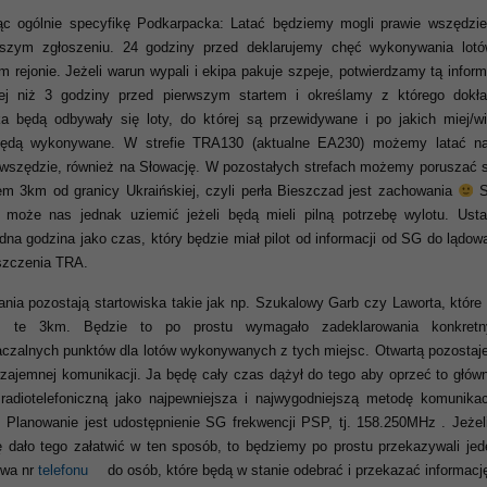
ąc ogólnie specyfikę Podkarpacka: Latać będziemy mogli prawie wszędzie
jszym zgłoszeniu. 24 godziny przed deklarujemy chęć wykonywania lot
m rejonie. Jeżeli warun wypali i ekipa pakuje szpeje, potwierdzamy tą infor
iej niż 3 godziny przed pierwszym startem i określamy z którego dokła
ka będą odbywały się loty, do której są przewidywane i po jakich miej/wi
będą wykonywane. W strefie TRA130 (aktualne EA230) możemy latać na
wszędzie, również na Słowację. W pozostałych strefach możemy poruszać s
m 3km od granicy Ukraińskiej, czyli perła Bieszczad jest zachowania
S
 może nas jednak uziemić jeżeli będą mieli pilną potrzebę wylotu. Usta
edna godzina jako czas, który będzie miał pilot od informacji od SG do lądow
szczenia TRA.
nia pozostają startowiska takie jak np. Szukalowy Garb czy Laworta, które 
iż te 3km. Będzie to po prostu wymagało zadeklarowania konkretn
aczalnych punktów dla lotów wykonywanych z tych miejsc. Otwartą pozostaje
zajemnej komunikacji. Ja będę cały czas dążył do tego aby oprzeć to główn
radiotelefoniczną jako najpewniejsza i najwygodniejszą metodę komunikac
. Planowanie jest udostępnienie SG frekwencji PSP, tj. 158.250MHz . Jeżeli
ę dało tego załatwić w ten sposób, to będziemy po prostu przekazywali jed
dwa nr
telefonu
do osób, które będą w stanie odebrać i przekazać informacj