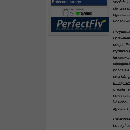
Polecane strony
swoich l
dla zasa
ogranicz
konsekwen
Przypomin
uprawnień
urzędu!!
wymuszają
latającyc
jakiegoko
pozostaje
dwa lata 
to aby uz
o małą re
nowe osob
W końcu, 
zgodne z
Paralotni
branży” z