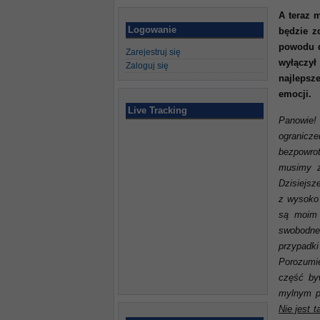
A teraz 
Logowanie
będzie z
powodu d
Zarejestruj się
wyłączył
Zaloguj się
najlepsz
emocji.
Live Tracking
Panowie!
ogranicz
bezpowrot
musimy z
Dzisiejsz
z wysoko 
są moim 
swobodne 
przypadk
Porozumi
część by
mylnym pr
Nie jest t