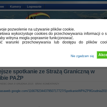
owe
Kamery
Logowanie
oje pozwolenie na używanie plików cookie.
netowa wykorzystuje cookies do przechowywania informacji o s
by witryna mogła poprawnie funkcjonować.
lić warunki przechowywania lub dostępu do plików coo
Akce
Nie zgadzam się
»
Aktualności
ejsze spotkanie ze Strażą Graniczną w
ibie PAŻP
8EBC DNIA 9 GRUDNIA 2015
BRAK KOMENTARZY
picasaweb.google.com/116678234437950717727/SpotkanieWPAZP8Grudnia201