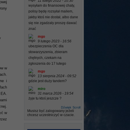
11 lutego 2022 - 10:30
owej
wysyłam do finansowej chaty,
rony
polisy będę rozsyłał mailem,
jakby ktoś nie dostał, albo dane
się nie zgadzały proszę dawać
znać
mgo
y
9 lutego 2023 - 16:56
ubezpieczenia OC dla
stowarzyszenia, zbieram
chętnych, czekam na
zgłoszenia do 17 lutego
ów w
mgo
ach.
13 sierpnia 2024 - 09:52
ne i
gdzie jest duży tandem?
fach
miro
31 marca 2026 - 19:54
 EA.
żyje tu ktoś jeszcze ?
nami
nej.
Dźwięk
Scroll
Musisz być zalogowany jeżeli
yć w
chcesz uczestniczyć w czacie.
rzez