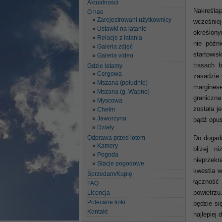
Aktualności
Nakreślaj
O nas
Zarejestrowani użytkownicy
wcześnie
Ustawki na latanie
określony
Relacje z latania
nie późn
Galeria zdjęć
startowis
Galeria video
trasach 
Gdzie latamy
Cergowa
zasadzie 
Mszana (południe)
marginese
Mszana (g. Wapno)
graniczna
Myscowa
została j
Chełm
Jaworzyna
bądź opu
Działy
Odprawa przed lotem
Do dogada
Kamery
bliżej n
Pogoda
nieprzekr
Stacje pogodowe
kwestia w
Sprzedam/Kupię
łączność 
FAQ
Licencja
powietrzu
Polecane linki
będzie si
Kontakt
najlepiej 