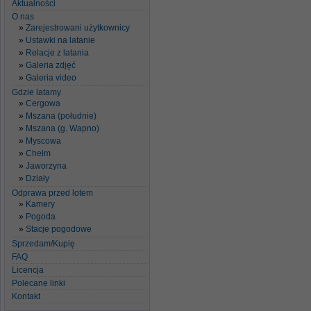
Aktualności
O nas
Zarejestrowani użytkownicy
Ustawki na latanie
Relacje z latania
Galeria zdjęć
Galeria video
Gdzie latamy
Cergowa
Mszana (południe)
Mszana (g. Wapno)
Myscowa
Chełm
Jaworzyna
Działy
Odprawa przed lotem
Kamery
Pogoda
Stacje pogodowe
Sprzedam/Kupię
FAQ
Licencja
Polecane linki
Kontakt