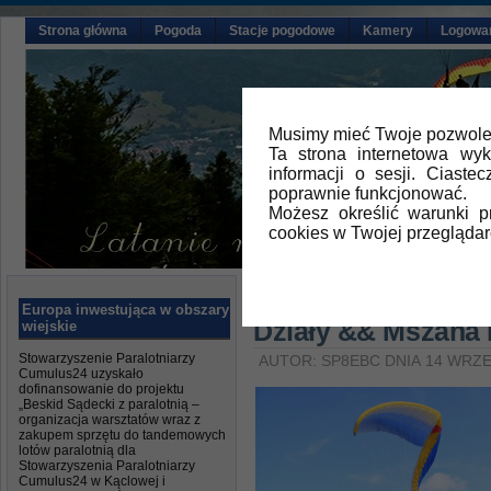
Strona główna
Pogoda
Stacje pogodowe
Kamery
Logowa
Musimy mieć Twoje pozwolen
Ta strona internetowa wy
informacji o sesji. Ciast
poprawnie funkcjonować.
Możesz określić warunki 
cookies w Twojej przeglądar
Główna
»
Aktualności
Europa inwestująca w obszary
Działy && Mszana 
wiejskie
Stowarzyszenie Paralotniarzy
AUTOR: SP8EBC DNIA 14 WRZE
Cumulus24 uzyskało
dofinansowanie do projektu
„Beskid Sądecki z paralotnią –
organizacja warsztatów wraz z
zakupem sprzętu do tandemowych
lotów paralotnią dla
Stowarzyszenia Paralotniarzy
Cumulus24 w Kąclowej i