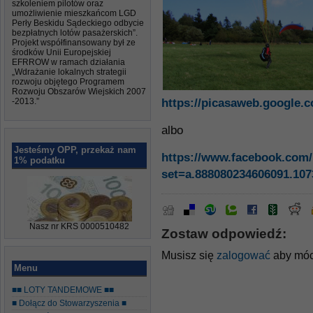
szkoleniem pilotów oraz
umożliwienie mieszkańcom LGD
Perły Beskidu Sądeckiego odbycie
bezpłatnych lotów pasażerskich”.
Projekt współfinansowany był ze
środków Unii Europejskiej
EFRROW w ramach działania
„Wdrażanie lokalnych strategii
rozwoju objętego Programem
Rozwoju Obszarów Wiejskich 2007
-2013.”
https://picasaweb.google
albo
Jesteśmy OPP, przekaż nam
https://www.facebook.com/
1% podatku
set=a.888080234606091.10
Nasz nr KRS 0000510482
Zostaw odpowiedź:
Musisz się
zalogować
aby móc
Menu
■■ LOTY TANDEMOWE ■■
■ Dołącz do Stowarzyszenia ■