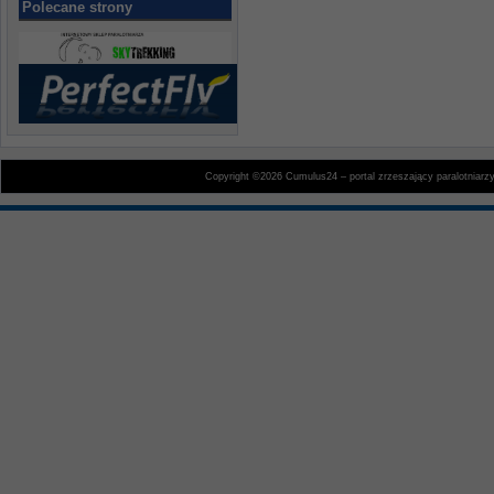
Polecane strony
Copyright ©2026 Cumulus24 – portal zrzeszający paralotniarz