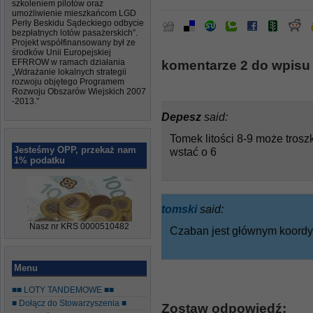
szkoleniem pilotów oraz
umożliwienie mieszkańcom LGD
Perły Beskidu Sądeckiego odbycie
bezpłatnych lotów pasażerskich”.
Projekt współfinansowany był ze
środków Unii Europejskiej
EFRROW w ramach działania
komentarze 2 do wpisu 
„Wdrażanie lokalnych strategii
rozwoju objętego Programem
Rozwoju Obszarów Wiejskich 2007
-2013.”
Depesz
said:
Tomek litości 8-9 może trosz
Jesteśmy OPP, przekaż nam
wstać o 6
1% podatku
tomski
said:
Nasz nr KRS 0000510482
Czaban jest głównym koordyn
Menu
■■ LOTY TANDEMOWE ■■
■ Dołącz do Stowarzyszenia ■
Zostaw odpowiedź: