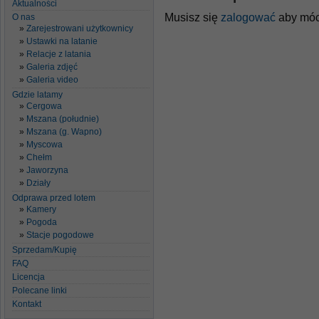
Aktualności
Musisz się
zalogować
aby móc
O nas
Zarejestrowani użytkownicy
Ustawki na latanie
Relacje z latania
Galeria zdjęć
Galeria video
Gdzie latamy
Cergowa
Mszana (południe)
Mszana (g. Wapno)
Myscowa
Chełm
Jaworzyna
Działy
Odprawa przed lotem
Kamery
Pogoda
Stacje pogodowe
Sprzedam/Kupię
FAQ
Licencja
Polecane linki
Kontakt