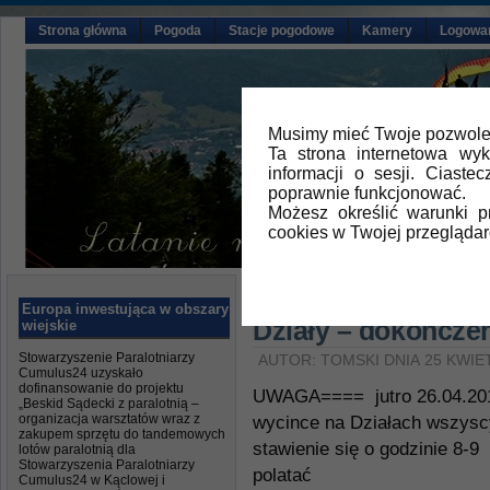
Strona główna
Pogoda
Stacje pogodowe
Kamery
Logowa
Musimy mieć Twoje pozwolen
Ta strona internetowa wy
informacji o sesji. Ciast
poprawnie funkcjonować.
Możesz określić warunki 
cookies w Twojej przeglądar
Główna
»
Aktualności
Europa inwestująca w obszary
Działy – dokończen
wiejskie
Stowarzyszenie Paralotniarzy
AUTOR: TOMSKI DNIA 25 KWIET
Cumulus24 uzyskało
dofinansowanie do projektu
UWAGA==== jutro 26.04.201
„Beskid Sądecki z paralotnią –
organizacja warsztatów wraz z
wycince na Działach wszysc
zakupem sprzętu do tandemowych
stawienie się o godzinie 8-9
lotów paralotnią dla
Stowarzyszenia Paralotniarzy
polatać
Cumulus24 w Kąclowej i