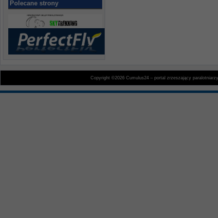
Polecane strony
Copyright ©2026 Cumulus24 – portal zrzeszający paralotniarz