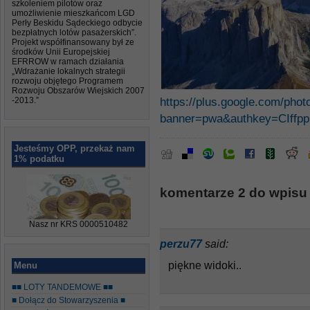
szkoleniem pilotów oraz
umożliwienie mieszkańcom LGD
Perły Beskidu Sądeckiego odbycie
bezpłatnych lotów pasażerskich”.
Projekt współfinansowany był ze
środków Unii Europejskiej
EFRROW w ramach działania
„Wdrażanie lokalnych strategii
rozwoju objętego Programem
Rozwoju Obszarów Wiejskich 2007
-2013.”
https://plus.google.com/ph
banner=pwa&authkey=CIffp
Jesteśmy OPP, przekaż nam
1% podatku
komentarze 2 do wpisu 
Nasz nr KRS 0000510482
perzu77
said:
piękne widoki..
Menu
■■ LOTY TANDEMOWE ■■
■ Dołącz do Stowarzyszenia ■