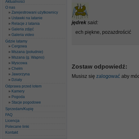
Aktualności
O nas
Zarejestrowani użytkownicy
Ustawki na latanie
jędrek
said:
Relacje z latania
Galeria zdjęć
ech piękne, pozazdrościć
Galeria video
Gdzie latamy
Cergowa
Mszana (południe)
Mszana (g. Wapno)
Myscowa
Zostaw odpowiedź:
Chełm
Jaworzyna
Musisz się
zalogować
aby móc
Działy
Odprawa przed lotem
Kamery
Pogoda
Stacje pogodowe
Sprzedam/Kupię
FAQ
Licencja
Polecane linki
Kontakt