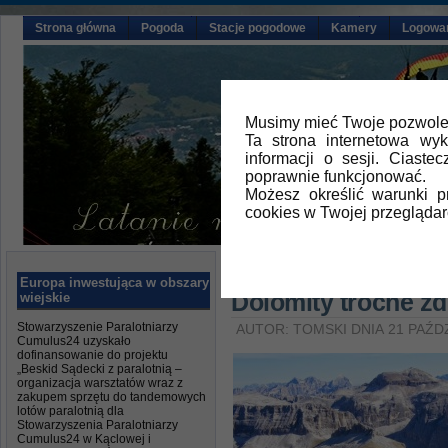
Strona główna
Pogoda
Stacje pogodowe
Kamery
Logowa
Musimy mieć Twoje pozwolen
Ta strona internetowa wy
informacji o sesji. Ciast
poprawnie funkcjonować.
Możesz określić warunki 
cookies w Twojej przeglądar
Główna
»
Aktualności
Europa inwestująca w obszary
Dolomity troche zd
wiejskie
Stowarzyszenie Paralotniarzy
AUTOR: TOMSKI DNIA 21 PAŹD
Cumulus24 uzyskało
dofinansowanie do projektu
„Beskid Sądecki z paralotnią –
organizacja warsztatów wraz z
zakupem sprzętu do tandemowych
lotów paralotnią dla
Stowarzyszenia Paralotniarzy
Cumulus24 w Kąclowej i