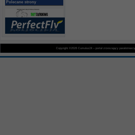
Polecane strony
Copyright ©2026 Cumulus24 – portal zrzeszający paralotniarz