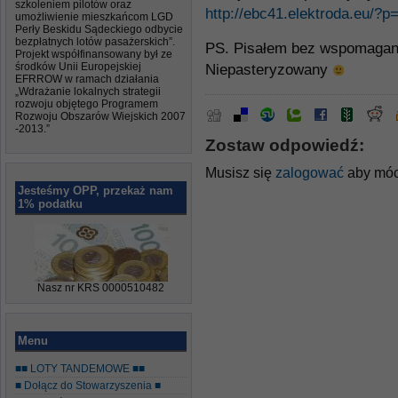
szkoleniem pilotów oraz
http://ebc41.elektroda.eu/?p
umożliwienie mieszkańcom LGD
Perły Beskidu Sądeckiego odbycie
bezpłatnych lotów pasażerskich”.
PS. Pisałem bez wspomagan
Projekt współfinansowany był ze
środków Unii Europejskiej
Niepasteryzowany
EFRROW w ramach działania
„Wdrażanie lokalnych strategii
rozwoju objętego Programem
Rozwoju Obszarów Wiejskich 2007
-2013.”
Zostaw odpowiedź:
Musisz się
zalogować
aby móc
Jesteśmy OPP, przekaż nam
1% podatku
Nasz nr KRS 0000510482
Menu
■■ LOTY TANDEMOWE ■■
■ Dołącz do Stowarzyszenia ■