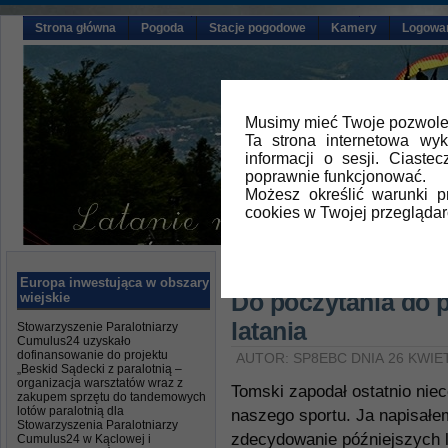
Strona główna
Pogoda
Stacje pogodowe
Kamery
Logowa
Musimy mieć Twoje pozwolen
Ta strona internetowa wy
informacji o sesji. Ciast
poprawnie funkcjonować.
Możesz określić warunki 
cookies w Twojej przeglądar
Główna
»
Aktualności
Europa inwestująca w obszary
Do poczytania do 
wiejskie
latania
Stowarzyszenie Paralotniarzy
Cumulus24 uzyskało
dofinansowanie do projektu
AUTOR: SP8EBC DNIA 26 KWIET
„Beskid Sądecki z paralotnią –
organizacja warsztatów wraz z
Tomski zapodał ostatnio nieco
zakupem sprzętu do tandemowych
lotów paralotnią dla
naszego sportu. Ja napisałem
Stowarzyszenia Paralotniarzy
zdecydowanie późniejszych 
Cumulus24 w Kąclowej i