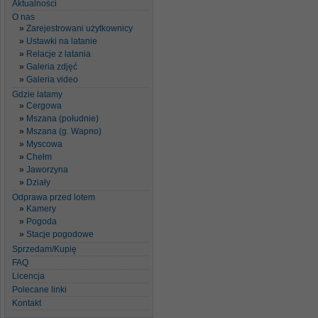
Aktualności
O nas
Zarejestrowani użytkownicy
Ustawki na latanie
Relacje z latania
Galeria zdjęć
Galeria video
Gdzie latamy
Cergowa
Mszana (południe)
Mszana (g. Wapno)
Myscowa
Chełm
Jaworzyna
Działy
Odprawa przed lotem
Kamery
Pogoda
Stacje pogodowe
Sprzedam/Kupię
FAQ
Licencja
Polecane linki
Kontakt