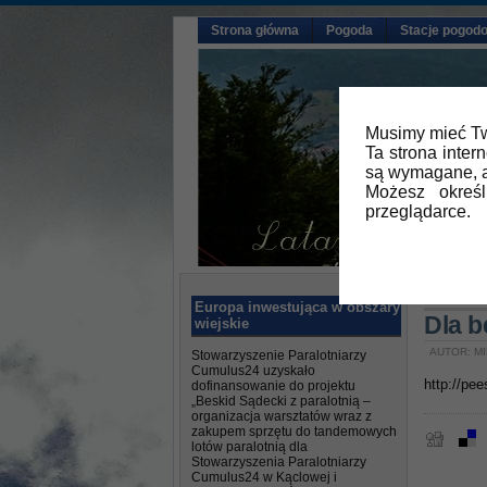
Strona główna
Pogoda
Stacje pogod
Musimy mieć Tw
Ta strona inter
są wymagane, a
Możesz okreś
przeglądarce.
Główna
Europa inwestująca w obszary
Dla 
wiejskie
AUTOR: MI
Stowarzyszenie Paralotniarzy
Cumulus24 uzyskało
http://pee
dofinansowanie do projektu
„Beskid Sądecki z paralotnią –
organizacja warsztatów wraz z
zakupem sprzętu do tandemowych
lotów paralotnią dla
Stowarzyszenia Paralotniarzy
Cumulus24 w Kąclowej i