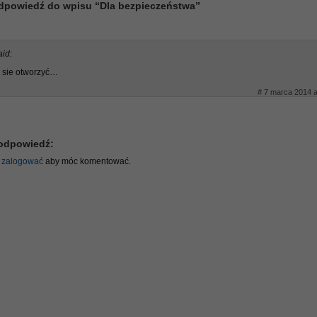
dpowiedź do wpisu “Dla bezpieczeństwa”
aid:
e sie otworzyć…
# 7 marca 2014 a
odpowiedź:
ę
zalogować
aby móc komentować.