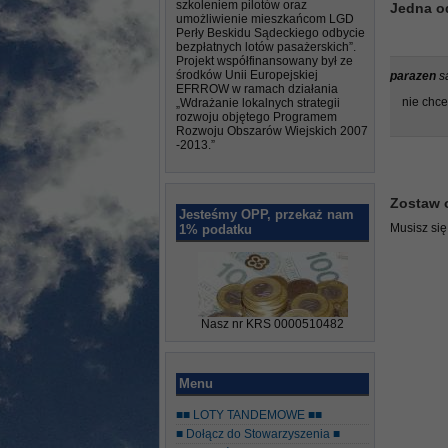
szkoleniem pilotów oraz
Jedna o
umożliwienie mieszkańcom LGD
Perły Beskidu Sądeckiego odbycie
bezpłatnych lotów pasażerskich”.
Projekt współfinansowany był ze
środków Unii Europejskiej
parazen
s
EFRROW w ramach działania
nie chc
„Wdrażanie lokalnych strategii
rozwoju objętego Programem
Rozwoju Obszarów Wiejskich 2007
-2013.”
Zostaw 
Jesteśmy OPP, przekaż nam
Musisz si
1% podatku
Nasz nr KRS 0000510482
Menu
■■ LOTY TANDEMOWE ■■
■ Dołącz do Stowarzyszenia ■