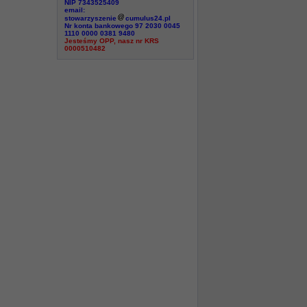
NIP 7343525409
email:
stowarzyszenie
cumulus24.pl
Nr konta bankowego 97 2030 0045
1110 0000 0381 9480
Jesteśmy OPP, nasz nr KRS
0000510482