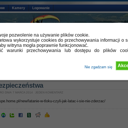
owe
Kamery
Logowanie
oje pozwolenie na używanie plików cookie.
netowa wykorzystuje cookies do przechowywania informacji o s
by witryna mogła poprawnie funkcjonować.
lić warunki przechowywania lub dostępu do plików coo
Akce
Nie zgadzam się
»
Aktualności
bezpieczeństwa
RO DNIA 7 MARCA 2014
JEDEN KOMENTARZ
spe.home.pl/new/latanie-w-tloku-czyli-jak-latac-i-sie-nie-zderzac/