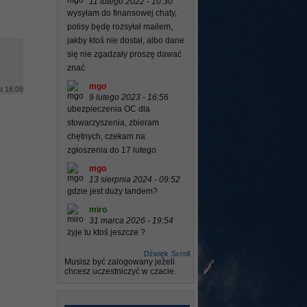
11 lutego 2022 - 10:30
wysyłam do finansowej chaty,
polisy będę rozsyłał mailem,
jakby ktoś nie dostał, albo dane
się nie zgadzały proszę dawać
znać
mgo
t 16:09
9 lutego 2023 - 16:56
ubezpieczenia OC dla
stowarzyszenia, zbieram
chętnych, czekam na
zgłoszenia do 17 lutego
mgo
13 sierpnia 2024 - 09:52
gdzie jest duży tandem?
miro
31 marca 2026 - 19:54
żyje tu ktoś jeszcze ?
Dźwięk
Scroll
Musisz być zalogowany jeżeli
chcesz uczestniczyć w czacie.