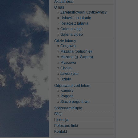
Aktualności
O nas
Zarejestrowani użytkownicy
Ustawki na latanie
Relacje z latania
Galeria zdjęć
Galeria video
Gdzie latamy
Cergowa
Mszana (południe)
Mszana (g. Wapno)
Myscowa
Chełm
Jaworzyna
Działy
Odprawa przed lotem
Kamery
Pogoda
Stacje pogodowe
Sprzedam/Kupię
FAQ
Licencja
Polecane linki
Kontakt