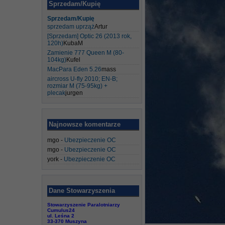
Sprzedam/Kupię
Sprzedam/Kupię
sprzedam uprząż
Artur
[Sprzedam] Optic 26 (2013 rok,
120h)
KubaM
Zamienie 777 Queen M (80-
104kg)
Kufel
MacPara Eden 5.26
mass
aircross U-fly 2010; EN-B;
rozmiar M (75-95kg) +
plecak
jurgen
Najnowsze komentarze
mgo
-
Ubezpieczenie OC
mgo
-
Ubezpieczenie OC
york
-
Ubezpieczenie OC
Dane Stowarzyszenia
Stowarzyszenie Paralotniarzy
Cumulus24
ul. Leśna 2
33-370 Muszyna