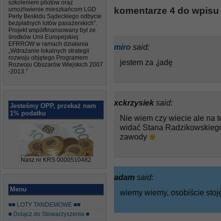
szkoleniem pilotów oraz
komentarze 4 do wpisu
umożliwienie mieszkańcom LGD
Perły Beskidu Sądeckiego odbycie
bezpłatnych lotów pasażerskich”.
Projekt współfinansowany był ze
środków Unii Europejskiej
EFRROW w ramach działania
miro
said:
„Wdrażanie lokalnych strategii
rozwoju objętego Programem
jestem za ,jadę
Rozwoju Obszarów Wiejskich 2007
-2013.”
xckrzysiek
said:
Jesteśmy OPP, przekaż nam
1% podatku
Nie wiem czy wiecie ale na t
widać Stana Radzikowskiego 
zawody
Nasz nr KRS 0000510482
adam
said:
Menu
wiemy wiemy, osobiście stoję
■■ LOTY TANDEMOWE ■■
■ Dołącz do Stowarzyszenia ■