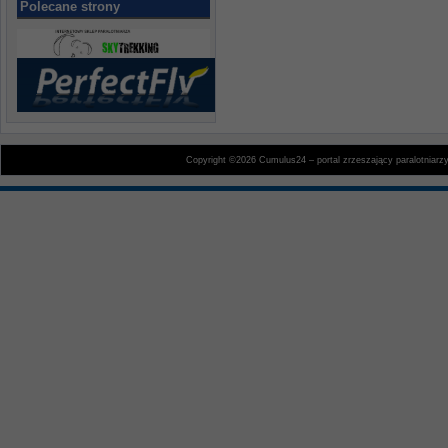
Polecane strony
Copyright ©2026 Cumulus24 – portal zrzeszający paralotniarz