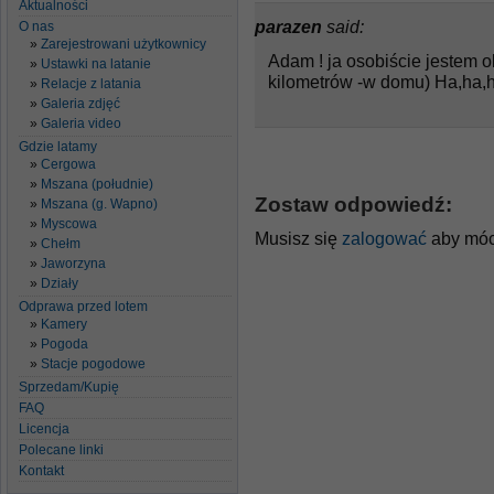
Aktualności
parazen
said:
O nas
Zarejestrowani użytkownicy
Adam ! ja osobiście jestem o
Ustawki na latanie
kilometrów -w domu) Ha,ha
Relacje z latania
Galeria zdjęć
Galeria video
Gdzie latamy
Cergowa
Mszana (południe)
Zostaw odpowiedź:
Mszana (g. Wapno)
Myscowa
Musisz się
zalogować
aby móc
Chełm
Jaworzyna
Działy
Odprawa przed lotem
Kamery
Pogoda
Stacje pogodowe
Sprzedam/Kupię
FAQ
Licencja
Polecane linki
Kontakt