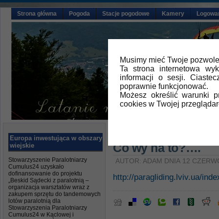
Strona główna
Pogoda
Stacje pogodowe
Kamery
Logowa
Musimy mieć Twoje pozwolen
Ta strona internetowa wy
informacji o sesji. Ciast
poprawnie funkcjonować.
Możesz określić warunki 
cookies w Twojej przeglądar
Główna
»
Aktualności
Europa inwestująca w obszary
Co wy na to?….
wiejskie
Stowarzyszenie Paralotniarzy
AUTOR: ADAM DNIA 12 CZERW
Cumulus24 uzyskało
dofinansowanie do projektu
http://paragliding.lviv.ua/in
„Beskid Sądecki z paralotnią –
organizacja warsztatów wraz z
zakupem sprzętu do tandemowych
lotów paralotnią dla
Stowarzyszenia Paralotniarzy
Cumulus24 w Kąclowej i