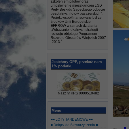
szkoleniem pilotów oraz
umożliwienie mieszkańcom LGD
Perły Beskidu Sądeckiego odbycie
bezpłatnych lotów pasażerskich”.
Projekt współfinansowany był ze
środków Unii Europejskiej
EFRROW w ramach działania
„Wdrażanie lokalnych strategii
rozwoju objętego Programem
Rozwoju Obszarów Wiejskich 2007
-2013.”
Jesteśmy OPP, przekaż nam
1% podatku
Nasz nr KRS 0000510482
Menu
■■ LOTY TANDEMOWE ■■
■ Dołącz do Stowarzyszenia ■