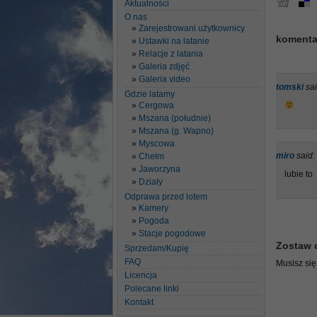
Aktualności
O nas
Zarejestrowani użytkownicy
komenta
Ustawki na latanie
Relacje z latania
Galeria zdjęć
Galeria video
tomski
sai
Gdzie latamy
Cergowa
Mszana (południe)
Mszana (g. Wapno)
Myscowa
miro
said:
Chełm
Jaworzyna
lubie to
Działy
Odprawa przed lotem
Kamery
Pogoda
Stacje pogodowe
Zostaw 
Sprzedam/Kupię
FAQ
Musisz si
Licencja
Polecane linki
Kontakt