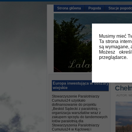
Strona główna
Pogoda
Stacje pogod
Musimy mieć Tw
Ta strona inter
są wymagane, a
Możesz okreś
przeglądarce.
Główna
Europa inwestująca w obszary
Cheł
wiejskie
AUTOR: W
Stowarzyszenie Paralotniarzy
Cumulus24 uzyskało
dofinansowanie do projektu
„Beskid Sądecki z paralotnią –
organizacja warsztatów wraz z
zakupem sprzętu do tandemowych
lotów paralotnią dla
Stowarzyszenia Paralotniarzy
Cumulus24 w Kąclowej i