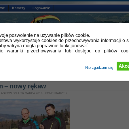
owe
Kamery
Logowanie
oje pozwolenie na używanie plików cookie.
netowa wykorzystuje cookies do przechowywania informacji o s
by witryna mogła poprawnie funkcjonować.
lić warunki przechowywania lub dostępu do plików coo
Akce
Nie zgadzam się
»
Aktualności
m – nowy rękaw
LASKOW DNIA 26 MARCA 2016
KOMENTARZE 2