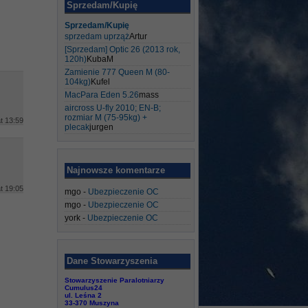
Sprzedam/Kupię
Sprzedam/Kupię
sprzedam uprząż
Artur
[Sprzedam] Optic 26 (2013 rok,
120h)
KubaM
Zamienie 777 Queen M (80-
104kg)
Kufel
MacPara Eden 5.26
mass
aircross U-fly 2010; EN-B;
rozmiar M (75-95kg) +
t 13:59
plecak
jurgen
Najnowsze komentarze
t 19:05
mgo
-
Ubezpieczenie OC
mgo
-
Ubezpieczenie OC
york
-
Ubezpieczenie OC
Dane Stowarzyszenia
Stowarzyszenie Paralotniarzy
Cumulus24
ul. Leśna 2
33-370 Muszyna