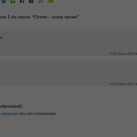
rze 2 do wpisu “Chełm – nowy rękaw”
d:
# 26 marca 2016 a
# 26 marca 2016 a
odpowiedź:
ę
zalogować
aby móc komentować.