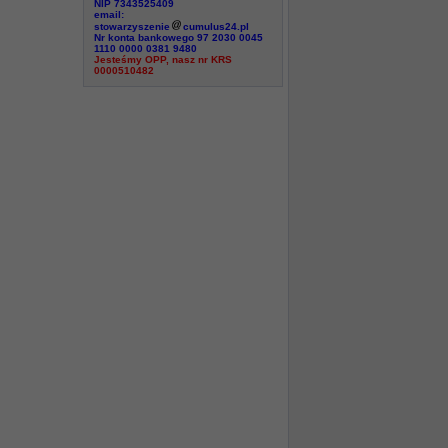
NIP 7343525409
email:
stowarzyszenie
cumulus24.pl
Nr konta bankowego 97 2030 0045
1110 0000 0381 9480
Jesteśmy OPP, nasz nr KRS
0000510482