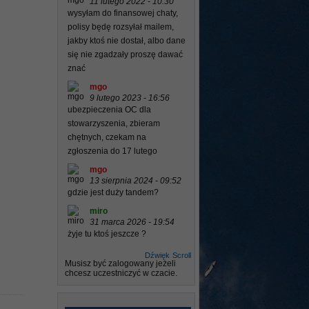
11 lutego 2022 - 10:30
wysyłam do finansowej chaty,
polisy będę rozsyłał mailem,
jakby ktoś nie dostał, albo dane
się nie zgadzały proszę dawać
znać
mgo
9 lutego 2023 - 16:56
ubezpieczenia OC dla
stowarzyszenia, zbieram
chętnych, czekam na
zgłoszenia do 17 lutego
mgo
13 sierpnia 2024 - 09:52
gdzie jest duży tandem?
miro
31 marca 2026 - 19:54
żyje tu ktoś jeszcze ?
Dźwięk
Scroll
Musisz być zalogowany jeżeli
chcesz uczestniczyć w czacie.