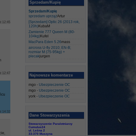
Sprzedam/Kupię
Sprzedam/Kupię
sprzedam uprząż
Artur
[Sprzedam] Optic 26 (2013 rok,
t 12:45
120h)
KubaM
Zamienie 777 Queen M (80-
104kg)
Kufel
MacPara Eden 5.26
mass
aircross U-fly 2010; EN-B;
rozmiar M (75-95kg) +
plecak
jurgen
m
t 12:47
Najnowsze komentarze
mgo
-
Ubezpieczenie OC
mgo
-
Ubezpieczenie OC
ońcu
york
-
Ubezpieczenie OC
t 14:32
Dane Stowarzyszenia
Stowarzyszenie Paralotniarzy
Cumulus24
ul. Leśna 2
cie,
33-370 Muszyna