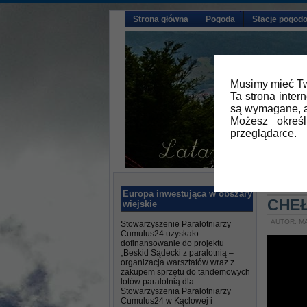
Strona główna
Pogoda
Stacje pogod
Musimy mieć Tw
Ta strona inter
są wymagane, a
Możesz okreś
przeglądarce.
Główna
Europa inwestująca w obszary
CHEŁM
wiejskie
AUTOR: MA
Stowarzyszenie Paralotniarzy
Cumulus24 uzyskało
dofinansowanie do projektu
„Beskid Sądecki z paralotnią –
organizacja warsztatów wraz z
zakupem sprzętu do tandemowych
lotów paralotnią dla
Stowarzyszenia Paralotniarzy
Cumulus24 w Kąclowej i