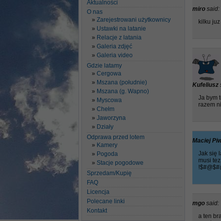
Aktualności
miro
said:
O nas
Zarejestrowani użytkownicy
kilku ju
Ustawki na latanie
Relacje z latania
Galeria zdjęć
Galeria video
Gdzie latamy
Cergowa
Mszana (południe)
Kufeliusz
Mszana (g. Wapno)
Ja bym t
Myscowa
razem n
Chełm
Jaworzyna
Działy
Odprawa przed lotem
Maciej P
Kamery
Jak się 
Pogoda
musi tez
Stacje pogodowe
!$#@$#
Sprzedam/Kupię
FAQ
Licencja
Polecane linki
mgo
said:
Kontakt
a ten br