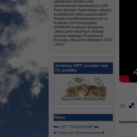
szkoleniem pilotów oraz
umożliwienie mieszkańcom LGD
Perły Beskidu Sądeckiego odbycie
bezpłatnych lotów pasażerskich”.
Projekt współfinansowany był ze
środków Unii Europejskiej
EFRROW w ramach działania
„Wdrażanie lokalnych strategii
rozwoju objętego Programem
Rozwoju Obszarów Wiejskich 2007
-2013.”
Jesteśmy OPP, przekaż nam
1% podatku
Nasz nr KRS 0000510482
Menu
komenta
■■ LOTY TANDEMOWE ■■
■ Dołącz do Stowarzyszenia ■