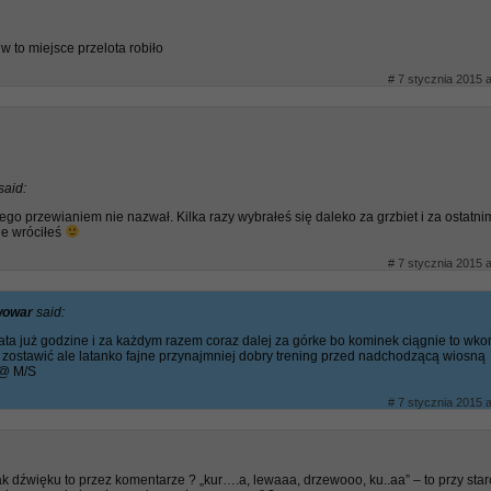
z w to miejsce przelota robiło
# 7 stycznia 2015 a
said:
ego przewianiem nie nazwał. Kilka razy wybrałeś się daleko za grzbiet i za ostatni
ie wróciłeś
# 7 stycznia 2015 a
iwowar
said:
lata już godzine i za każdym razem coraz dalej za górke bo kominek ciągnie to wk
 zostawić ale latanko fajne przynajmniej dobry trening przed nadchodzącą wiosną
@ M/S
# 7 stycznia 2015 a
ak dźwięku to przez komentarze ? „kur….a, lewaaa, drzewooo, ku..aa” – to przy star