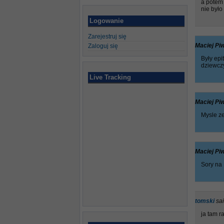
a potem 
nie było
Logowanie
Zarejestruj się
Maciej P
Zaloguj się
Były epi
dziewczy
Live Tracking
Maciej P
Mysle ze
Maciej P
Sory na 
tomski
sai
ja tam r