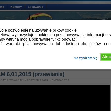
owe
Kamery
Logowanie
oje pozwolenie na używanie plików cookie.
netowa wykorzystuje cookies do przechowywania informacji o s
by witryna mogła poprawnie funkcjonować.
lić warunki przechowywania lub dostępu do plików coo
Akce
Nie zgadzam się
»
Aktualności
 6,01,2015 (przewianie)
CIEJ PIWOWAR DNIA 7 STYCZNIA 2015
KOMENTARZY 9