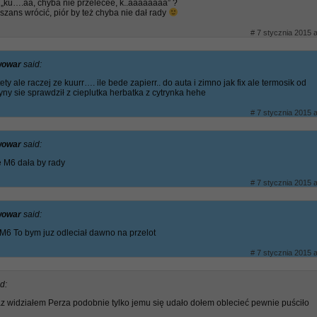
„ku….aa, chyba nie przelecee, k..aaaaaaaa” ?
 szans wrócić, piór by też chyba nie dał rady
# 7 stycznia 2015 a
iwowar
said:
tety ale raczej ze kuurr…. ile bede zapierr.. do auta i zimno jak fix ale termosik od
ny sie sprawdził z cieplutka herbatka z cytrynka hehe
# 7 stycznia 2015 a
iwowar
said:
 M6 dała by rady
# 7 stycznia 2015 a
iwowar
said:
M6 To bym juz odleciał dawno na przelot
# 7 stycznia 2015 a
d:
az widziałem Perza podobnie tylko jemu się udało dołem oblecieć pewnie puściło