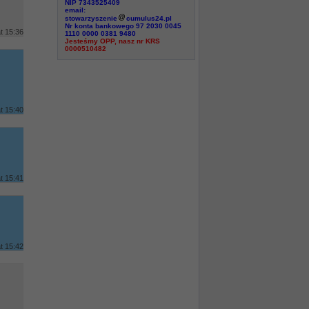
NIP 7343525409
email:
stowarzyszenie
cumulus24.pl
Nr konta bankowego 97 2030 0045
t 15:36
1110 0000 0381 9480
Jesteśmy OPP, nasz nr KRS
0000510482
t 15:40
t 15:41
t 15:42