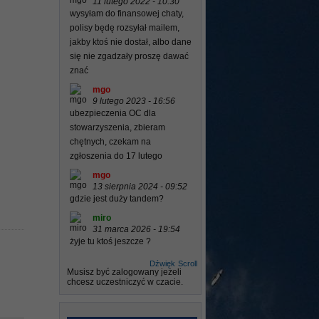
11 lutego 2022 - 10:30
wysyłam do finansowej chaty,
polisy będę rozsyłał mailem,
jakby ktoś nie dostał, albo dane
się nie zgadzały proszę dawać
znać
mgo
9 lutego 2023 - 16:56
ubezpieczenia OC dla
stowarzyszenia, zbieram
chętnych, czekam na
zgłoszenia do 17 lutego
mgo
13 sierpnia 2024 - 09:52
gdzie jest duży tandem?
miro
31 marca 2026 - 19:54
żyje tu ktoś jeszcze ?
Dźwięk
Scroll
Musisz być zalogowany jeżeli
chcesz uczestniczyć w czacie.