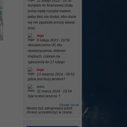
11 lutego 2022 - 10:30
wysyłam do finansowej chaty,
polisy będę rozsyłał mailem,
jakby ktoś nie dostał, albo dane
się nie zgadzały proszę dawać
znać
mgo
9 lutego 2023 - 16:56
ubezpieczenia OC dla
stowarzyszenia, zbieram
chętnych, czekam na
zgłoszenia do 17 lutego
mgo
13 sierpnia 2024 - 09:52
gdzie jest duży tandem?
miro
31 marca 2026 - 19:54
żyje tu ktoś jeszcze ?
Dźwięk
Scroll
Musisz być zalogowany jeżeli
chcesz uczestniczyć w czacie.