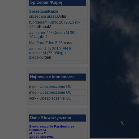
Sprzedam/Kupię
Sprzedam/Kupię
sprzedam uprząż
Artur
[Sprzedam] Optic 26 (2013 rok,
120h)
KubaM
Zamienie 777 Queen M (80-
104kg)
Kufel
MacPara Eden 5.26
mass
aircross U-fly 2010; EN-B;
rozmiar M (75-95kg) +
plecak
jurgen
Najnowsze komentarze
mgo
-
Ubezpieczenie OC
mgo
-
Ubezpieczenie OC
york
-
Ubezpieczenie OC
Dane Stowarzyszenia
Stowarzyszenie Paralotniarzy
Cumulus24
ul. Leśna 2
33-370 Muszyna