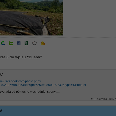
rze 3 do wpisu “Busov”
id:
/www.facebook.com/photo.php?
6402195698095&set=gm.625049850930730&type=1&theater
 wygląda od północno-wschodniej strony….
# 18 sierpnia 2015 
d: