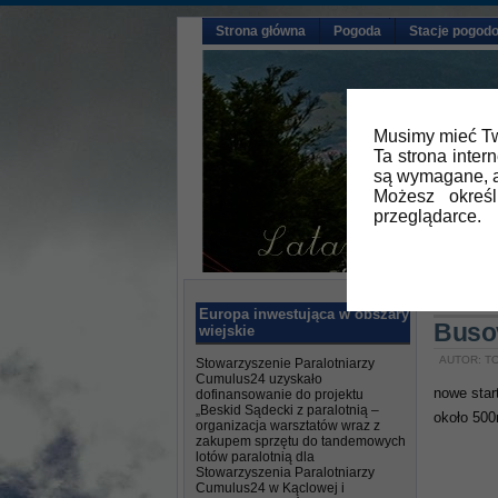
Strona główna
Pogoda
Stacje pogod
Musimy mieć Tw
Ta strona inter
są wymagane, a
Możesz okreś
przeglądarce.
Główna
Europa inwestująca w obszary
Buso
wiejskie
AUTOR: TO
Stowarzyszenie Paralotniarzy
Cumulus24 uzyskało
nowe star
dofinansowanie do projektu
„Beskid Sądecki z paralotnią –
około 500
organizacja warsztatów wraz z
zakupem sprzętu do tandemowych
lotów paralotnią dla
Stowarzyszenia Paralotniarzy
Cumulus24 w Kąclowej i