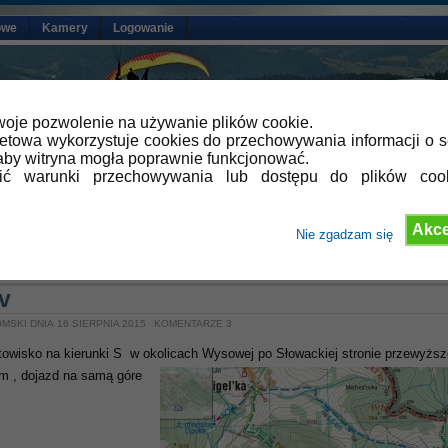
owe
Kamery
Logowanie
oje pozwolenie na używanie plików cookie.
netowa wykorzystuje cookies do przechowywania informacji o s
by witryna mogła poprawnie funkcjonować.
lić warunki przechowywania lub dostępu do plików coo
Akce
Nie zgadzam się
»
Aktualności
v
MSKI DNIA 16 SIERPNIA 2015
KOMENTARZE 3
towisko na kierunki S w okolicach Wysowej po Słowackiej stronie przewyższ
m , doja
zd na s
amą góre