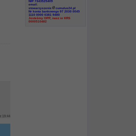
NIP 7343525409
email:
stowarzyszenie
cumulus24.pl
Nr konta bankowego 97 2030 0045
1110 0000 0381 9480
Jesteśmy OPP, nasz nr KRS
0000510482
at 19:44