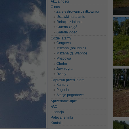
Aktualności
O nas
Zarejestrowani użytkownicy
Ustawki na latanie
Relacje z latania
Galeria zdjęć
Galeria video
Gdzie latamy
Cergowa
Mszana (południe)
Mszana (g. Wapno)
Myscowa
Chełm
Jaworzyna
Działy
Odprawa przed lotem
Kamery
Pogoda
Stacje pogodowe
Sprzedam/Kupię
FAQ
Licencja
Polecane linki
Kontakt