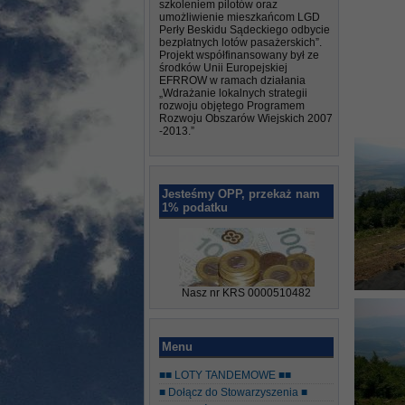
szkoleniem pilotów oraz
umożliwienie mieszkańcom LGD
Perły Beskidu Sądeckiego odbycie
bezpłatnych lotów pasażerskich”.
Projekt współfinansowany był ze
środków Unii Europejskiej
EFRROW w ramach działania
„Wdrażanie lokalnych strategii
rozwoju objętego Programem
Rozwoju Obszarów Wiejskich 2007
-2013.”
Jesteśmy OPP, przekaż nam
1% podatku
Nasz nr KRS 0000510482
Menu
■■ LOTY TANDEMOWE ■■
■ Dołącz do Stowarzyszenia ■