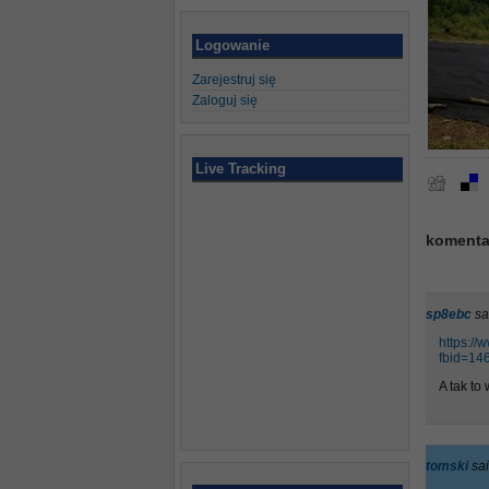
Logowanie
Zarejestruj się
Zaloguj się
Live Tracking
komenta
sp8ebc
sa
https:/
fbid=14
A tak to
tomski
sai