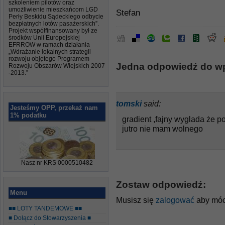
szkoleniem pilotów oraz
umożliwienie mieszkańcom LGD
Stefan
Perły Beskidu Sądeckiego odbycie
bezpłatnych lotów pasażerskich”.
Projekt współfinansowany był ze
środków Unii Europejskiej
EFRROW w ramach działania
„Wdrażanie lokalnych strategii
rozwoju objętego Programem
Jedna odpowiedź do wpi
Rozwoju Obszarów Wiejskich 2007
-2013.”
tomski
said:
Jesteśmy OPP, przekaż nam
1% podatku
gradient ,fajny wyglada że p
jutro nie mam wolnego
Nasz nr KRS 0000510482
Zostaw odpowiedź:
Menu
Musisz się
zalogować
aby móc
■■ LOTY TANDEMOWE ■■
■ Dołącz do Stowarzyszenia ■