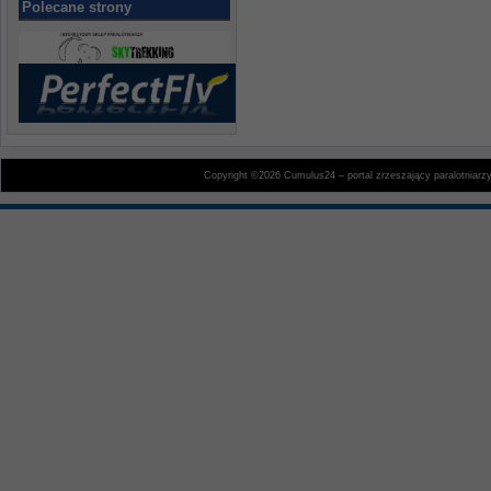
Polecane strony
Copyright ©2026 Cumulus24 – portal zrzeszający paralotniarz