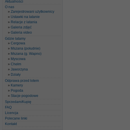
Aktualności
O nas
Zarejestrowani użytkownicy
Ustawki na latanie
Relacje z latania
Galeria zdjęć
Galeria video
Gdzie latamy
Cergowa
Mszana (południe)
Mszana (g. Wapno)
Myscowa
Chełm
Jaworzyna
Działy
Odprawa przed lotem
Kamery
Pogoda
Stacje pogodowe
Sprzedam/Kupię
FAQ
Licencja
Polecane linki
Kontakt