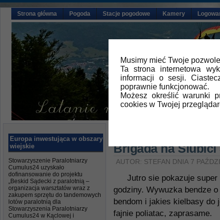
Strona główna
Pogoda
Stacje pogodowe
Kamery
Logowa
Musimy mieć Twoje pozwolen
Ta strona internetowa wy
informacji o sesji. Ciast
poprawnie funkcjonować.
Możesz określić warunki 
cookies w Twojej przeglądar
Główna
»
Aktualności
Europa inwestująca w obszary
Brigada na Slubici 
wiejskie
Stowarzyszenie Paralotniarzy
AUTOR: STEFAN DNIA 7 PAŹDZ
Cumulus24 uzyskało
dofinansowanie do projektu
Jutro sie pokazuje super
„Beskid Sądecki z paralotnią –
organizacja warsztatów wraz z
godziny. Wywuzka bendze o 
zakupem sprzętu do tandemowych
bendom i jakies kielbasy do 
lotów paralotnią dla
Stowarzyszenia Paralotniarzy
fajnie poliatac, zaprasame.
Cumulus24 w Kąclowej i