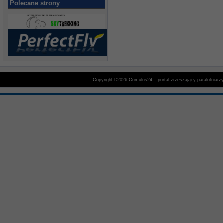
Polecane strony
Copyright ©2026 Cumulus24 – portal zrzeszający paralotniarz