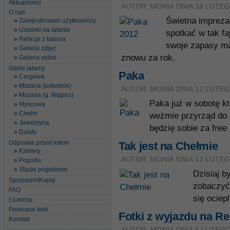
Aktualności
AUTOR: MONIA DNIA 18 LUTEG
O nas
Świetna impreza 
Zarejestrowani użytkownicy
Ustawki na latanie
spotkać w tak f
Relacje z latania
swoje zapasy ma
Galeria zdjęć
znowu za rok.
Galeria video
Gdzie latamy
Paka
Cergowa
Mszana (południe)
AUTOR: MONIA DNIA 12 LUTEG
Mszana (g. Wapno)
Paka już w sobotę kt
Myscowa
Chełm
weżmie przyrząd do 
Jaworzyna
będzię sobie za fre
Działy
Odprawa przed lotem
Tak jest na Chełmie
Kamery
AUTOR: MONIA DNIA 12 LUTEG
Pogoda
Stacje pogodowe
Dzisiaj b
Sprzedam/Kupię
zobaczyć 
FAQ
się ociep
Licencja
Polecane linki
Fotki z wyjazdu na Re
Kontakt
AUTOR: MONIA DNIA 5 LUTEGO