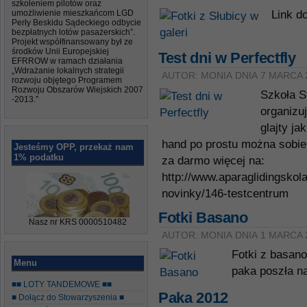
szkoleniem pilotów oraz
umożliwienie mieszkańcom LGD
Link d
Perły Beskidu Sądeckiego odbycie
bezpłatnych lotów pasażerskich”.
Projekt współfinansowany był ze
środków Unii Europejskiej
Test dni w Perfectfly
EFRROW w ramach działania
„Wdrażanie lokalnych strategii
AUTOR: MONIA DNIA 7 MARCA 
rozwoju objętego Programem
Rozwoju Obszarów Wiejskich 2007
Szkoła S
-2013.”
organizu
glajty ja
hand po prostu można sobie 
Jesteśmy OPP, przekaż nam
1% podatku
za darmo więcej na:
http://www.aparaglidingskol
novinky/146-testcentrum
Fotki Basano
Nasz nr KRS 0000510482
AUTOR: MONIA DNIA 1 MARCA 
Fotki z basano 
Menu
paka poszła n
■■ LOTY TANDEMOWE ■■
Paka 2012
■ Dołącz do Stowarzyszenia ■