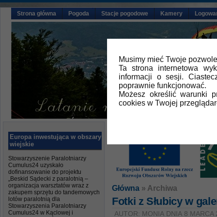
Strona główna
Pogoda
Stacje pogodowe
Kamery
Logowa
Musimy mieć Twoje pozwolen
Ta strona internetowa wy
informacji o sesji. Ciast
poprawnie funkcjonować.
Możesz określić warunki 
cookies w Twojej przeglądar
Europa inwestująca w obszary
wiejskie
Stowarzyszenie Paralotniarzy
Cumulus24 uzyskało
dofinansowanie do projektu
„Beskid Sądecki z paralotnią –
organizacja warsztatów wraz z
Główna
» Archiwa
zakupem sprzętu do tandemowych
Fotki z Słubicy w gale
lotów paralotnią dla
Stowarzyszenia Paralotniarzy
Cumulus24 w Kąclowej i
AUTOR: MONIA DNIA 8 MARCA 