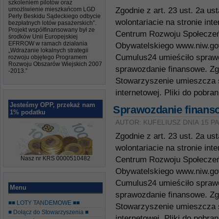
szkoleniem pilotów oraz
umożliwienie mieszkańcom LGD
Zgodnie z art. 23 ust. 2a us
Perły Beskidu Sądeckiego odbycie
wolontariacie na stronie in
bezpłatnych lotów pasażerskich”.
Projekt współfinansowany był ze
Centrum Rozwoju Społecze
środków Unii Europejskiej
EFRROW w ramach działania
Obywatelskiego www.niw.gov
„Wdrażanie lokalnych strategii
Cumulus24 umieściło spraw
rozwoju objętego Programem
Rozwoju Obszarów Wiejskich 2007
sprawozdanie finansowe. Zgo
-2013.”
Stowarzyszenie umieszcza s
internetowej. Pliki do pobran
Jesteśmy OPP, przekaż nam
Sprawozdanie finanso
1% podatku
AUTOR: KUFELIUSZ DNIA 15 P
Zgodnie z art. 23 ust. 2a us
wolontariacie na stronie in
Nasz nr KRS 0000510482
Centrum Rozwoju Społecze
Obywatelskiego www.niw.gov
Cumulus24 umieściło spraw
Menu
sprawozdanie finansowe. Zgo
■■ LOTY TANDEMOWE ■■
Stowarzyszenie umieszcza s
■ Dołącz do Stowarzyszenia ■
internetowej. Pliki do pobra