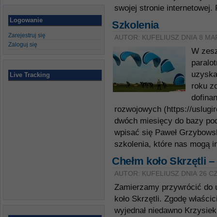
swojej stronie internetowej. 
Logowanie
Szkolenia
Zarejestruj się
AUTOR: KUFELIUSZ DNIA 8 MA
Zaloguj się
W zesz
paralo
uzyska
Live Tracking
roku z
dofina
rozwojowych (https://uslugi
dwóch miesięcy do bazy po
wpisać się Paweł Grzybowski
szkolenia, które nas mogą i
Chełm koło Skrzętli – 
AUTOR: KUFELIUSZ DNIA 26 C
Zamierzamy przywrócić do u
koło Skrzętli. Zgodę właści
wyjednał niedawno Krzysiek M