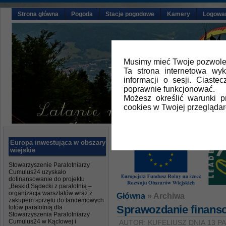
Strona główna
Pogoda
Stacje pogodowe
Kamery
Logowa
Musimy mieć Twoje pozwolen
Ta strona internetowa wy
informacji o sesji. Ciast
poprawnie funkcjonować.
Możesz określić warunki 
cookies w Twojej przeglądar
Europa inwestująca w obszary
wiejskie
Stowarzyszenie Paralotniarzy
Cumulus24 uzyskało
dofinansowanie do projektu
„Beskid Sądecki z paralotnią –
organizacja warsztatów wraz z
Główna
» Archiwa
zakupem sprzętu do tandemowych
Sprawozdanie finanso
lotów paralotnią dla
Stowarzyszenia Paralotniarzy
Cumulus24 w Kąclowej i
AUTOR: KUFELIUSZ DNIA 13 P