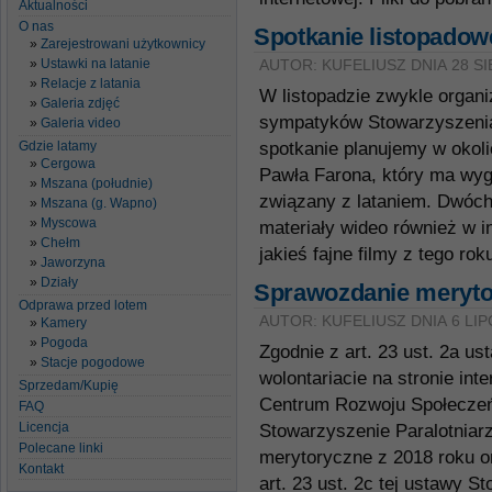
Aktualności
O nas
Spotkanie listopadow
Zarejestrowani użytkownicy
Ustawki na latanie
AUTOR: KUFELIUSZ DNIA 28 SI
Relacje z latania
W listopadzie zwykle organ
Galeria zdjęć
sympatyków Stowarzyszenia
Galeria video
Gdzie latamy
spotkanie planujemy w okol
Cergowa
Pawła Farona, który ma wygł
Mszana (południe)
związany z lataniem. Dwóch
Mszana (g. Wapno)
Myscowa
materiały wideo również w i
Chełm
jakieś fajne filmy z tego rok
Jaworzyna
Działy
Sprawozdanie merytor
Odprawa przed lotem
AUTOR: KUFELIUSZ DNIA 6 LIP
Kamery
Pogoda
Zgodnie z art. 23 ust. 2a us
Stacje pogodowe
wolontariacie na stronie in
Sprzedam/Kupię
Centrum Rozwoju Społeczeń
FAQ
Licencja
Stowarzyszenie Paralotniar
Polecane linki
merytoryczne z 2018 roku o
Kontakt
art. 23 ust. 2c tej ustawy 