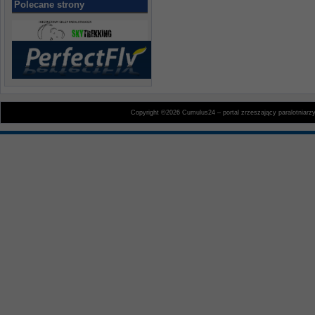
Polecane strony
Copyright ©2026 Cumulus24 – portal zrzeszający paralotniarz