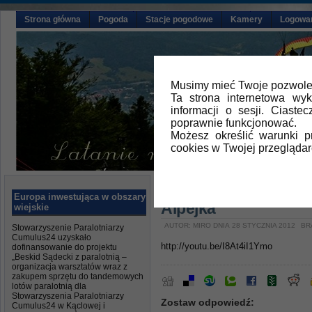
Strona główna
Pogoda
Stacje pogodowe
Kamery
Logowa
Musimy mieć Twoje pozwolen
Ta strona internetowa wy
informacji o sesji. Ciast
poprawnie funkcjonować.
Możesz określić warunki 
cookies w Twojej przeglądar
Główna
»
Aktualności
Europa inwestująca w obszary
Alpejka
wiejskie
AUTOR: MIRO DNIA 28 STYCZNIA 2012
BR
Stowarzyszenie Paralotniarzy
Cumulus24 uzyskało
http://youtu.be/I8At4iI1Ymo
dofinansowanie do projektu
„Beskid Sądecki z paralotnią –
organizacja warsztatów wraz z
zakupem sprzętu do tandemowych
lotów paralotnią dla
Stowarzyszenia Paralotniarzy
Zostaw odpowiedź:
Cumulus24 w Kąclowej i