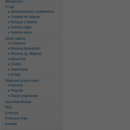
Aktualności
O nas
Zarejestrowani użytkownicy
Ustawki na latanie
Relacje z latania
Galeria zdjęć
Galeria video
Gdzie latamy
Cergowa
Mszana (południe)
Mszana (g. Wapno)
Myscowa
Chełm
Jaworzyna
Działy
Odprawa przed lotem
Kamery
Pogoda
Stacje pogodowe
Sprzedam/Kupię
FAQ
Licencja
Polecane linki
Kontakt