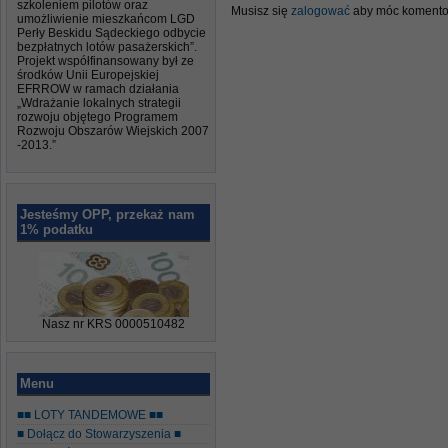
szkoleniem pilotów oraz
Musisz się
zalogować
aby móc komento
umożliwienie mieszkańcom LGD
Perły Beskidu Sądeckiego odbycie
bezpłatnych lotów pasażerskich”.
Projekt współfinansowany był ze
środków Unii Europejskiej
EFRROW w ramach działania
„Wdrażanie lokalnych strategii
rozwoju objętego Programem
Rozwoju Obszarów Wiejskich 2007
-2013.”
Jesteśmy OPP, przekaż nam
1% podatku
Nasz nr KRS 0000510482
Menu
■■ LOTY TANDEMOWE ■■
■ Dołącz do Stowarzyszenia ■