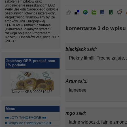
szkoleniem pilotów oraz
umożliwienie mieszkańcom LGD
Perły Beskidu Sądeckiego odbycie
bezpłatnych lotów pasażerskich”.
Projekt współfinansowany był ze
środków Unii Europejskiej
EFRROW w ramach działania
komentarze 3 do wpisu 
„Wdrażanie lokalnych strategii
rozwoju objętego Programem
Rozwoju Obszarów Wiejskich 2007
-2013.”
blackjack
said:
Piekny film!!!! Troche zaluje
Jesteśmy OPP, przekaż nam
1% podatku
Artur
said:
fajneeee
Nasz nr KRS 0000510482
Menu
mgo
said:
■■ LOTY TANDEMOWE ■■
ładne widoczki, fajnie zmon
■ Dołącz do Stowarzyszenia ■