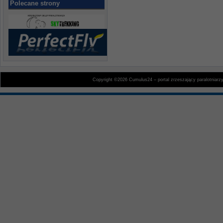
Polecane strony
Copyright ©2026 Cumulus24 – portal zrzeszający paralotniarz