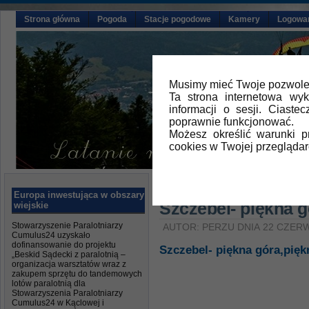
Strona główna
Pogoda
Stacje pogodowe
Kamery
Logowa
Musimy mieć Twoje pozwolen
Ta strona internetowa wy
informacji o sesji. Ciast
poprawnie funkcjonować.
Możesz określić warunki 
cookies w Twojej przeglądar
Główna
»
Aktualności
Europa inwestująca w obszary
Szczebel- piękna g
wiejskie
Stowarzyszenie Paralotniarzy
AUTOR: PERZU DNIA 22 CZER
Cumulus24 uzyskało
dofinansowanie do projektu
Szczebel- piękna góra,pię
„Beskid Sądecki z paralotnią –
organizacja warsztatów wraz z
zakupem sprzętu do tandemowych
lotów paralotnią dla
Stowarzyszenia Paralotniarzy
Cumulus24 w Kąclowej i