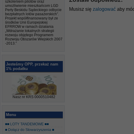
szkoleniem pilotów oraz
umożliwienie mieszkańcom LGD
Musisz się
zalogować
aby móc
Perły Beskidu Sądeckiego odbycie
bezpłatnych lotów pasażerskich”.
Projekt współfinansowany był ze
środków Unii Europejskiej
EFRROW w ramach działania
„Wdrażanie lokalnych strategii
rozwoju objętego Programem
Rozwoju Obszarów Wiejskich 2007
-2013.”
Jesteśmy OPP, przekaż nam
1% podatku
Nasz nr KRS 0000510482
Menu
■■ LOTY TANDEMOWE ■■
■ Dołącz do Stowarzyszenia ■