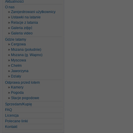
Aktualności
O nas
Zarejestrowani użytkownicy
Ustawki na latanie
Relacje z latania
Galeria zdjęć
Galeria video
Gdzie latamy
Cergowa
Mszana (południe)
Mszana (g. Wapno)
Myscowa
Chełm
Jaworzyna
Działy
Odprawa przed lotem
Kamery
Pogoda
Stacje pogodowe
Sprzedam/Kupię
FAQ
Licencja
Polecane linki
Kontakt