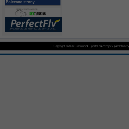
Polecane strony
Copyright ©2026 Cumulus24 – portal zrzeszający paralotniarz