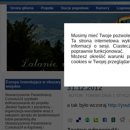
Strona główna
Pogoda
Stacje pogodowe
Kamery
Logowa
Musimy mieć Twoje pozwolen
Ta strona internetowa wy
informacji o sesji. Ciast
poprawnie funkcjonować.
Możesz określić warunki 
cookies w Twojej przeglądar
Główna
»
Aktualności
Europa inwestująca w obszary
31.12.2012
wiejskie
Stowarzyszenie Paralotniarzy
AUTOR: TOMSKI DNIA 1 STYCZ
Cumulus24 uzyskało
dofinansowanie do projektu
a tak było wczoraj
http://yo
„Beskid Sądecki z paralotnią –
organizacja warsztatów wraz z
zakupem sprzętu do tandemowych
lotów paralotnią dla
Stowarzyszenia Paralotniarzy
Cumulus24 w Kąclowej i
Zostaw odpowiedź: