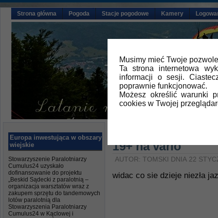
Strona główna
Pogoda
Stacje pogodowe
Kamery
Logowa
Musimy mieć Twoje pozwolen
Ta strona internetowa wy
informacji o sesji. Ciast
poprawnie funkcjonować.
Możesz określić warunki 
cookies w Twojej przeglądar
Główna
»
Aktualności
,
Galeria vid
Europa inwestująca w obszary
19+ na vario
wiejskie
Stowarzyszenie Paralotniarzy
AUTOR: TOMSKI DNIA 22 STYC
Cumulus24 uzyskało
dofinansowanie do projektu
widac co sie dzieje niezła ja
„Beskid Sądecki z paralotnią –
organizacja warsztatów wraz z
zakupem sprzętu do tandemowych
lotów paralotnią dla
Stowarzyszenia Paralotniarzy
Cumulus24 w Kąclowej i