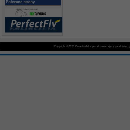
Polecane strony
Copyright ©2026 Cumulus24 – portal zrzeszający paralotniarz