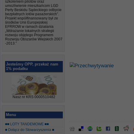
szkoleniem pilotów oraz
umożliwienie mieszkańcom LGD
Perły Beskidu Sądeckiego odbycie
bezpłatnych lotów pasażerskich”.
Projekt współfinansowany był ze
środków Unii Europejskiej
EFRROW w ramach działania
„Wdrażanie lokalnych strategii
rozwoju objętego Programem
Rozwoju Obszarów Wiejskich 2007
-2013.”
Jesteśmy OPP, przekaż nam
1% podatku
Nasz nr KRS 0000510482
Menu
■■ LOTY TANDEMOWE ■■
■ Dołącz do Stowarzyszenia ■