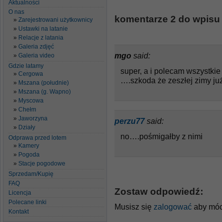
Aktualności
O nas
komentarze 2 do wpisu 
Zarejestrowani użytkownicy
Ustawki na latanie
Relacje z latania
Galeria zdjęć
mgo
said:
Galeria video
Gdzie latamy
super, a i polecam wszystkie
Cergowa
….szkoda że zeszłej zimy ju
Mszana (południe)
Mszana (g. Wapno)
Myscowa
Chełm
Jaworzyna
perzu77
said:
Działy
no….pośmigałby z nimi
Odprawa przed lotem
Kamery
Pogoda
Stacje pogodowe
Sprzedam/Kupię
FAQ
Zostaw odpowiedź:
Licencja
Polecane linki
Musisz się
zalogować
aby móc
Kontakt