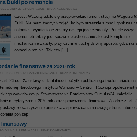
 na Dukli po remoncie
8EBC DNIA 23 GRUDNIA 2021
BRAK KOMENTARZY
Cześć, Wczoraj udało się przeprowadzić remont stacji na Wzgórzu 5
Dukli. Nie mam żadnych zdjęć, bo było strasznie zimno i gonił nas c
natomiast wymienione zostały następujące elementy: Przede wszys
anemometr. Stary jest sprawny elektronicznie ale jest kompletnie
mechanicznie zatarty, przy czym w trochę dziwny sposób, gdyż raz 
obracał a raz nie. Tak czy […]
zdanie finansowe za 2020 rok
FELIUSZ DNIA 13 PAŹDZIERNIKA 2021
BRAK KOMENTARZY
 art. 23 ust. 2a ustawy o działalności pożytku publicznego i wolontariacie na
internetowej Narodowego Instytutu Wolności – Centrum Rozwoju Społeczeńst
skiego www.niw.gov.pl Stowarzyszenie Paralotniarzy Cumulus24 umieściło
anie merytoryczne z 2020 rok oraz sprawozdanie finansowe. Zgodnie z art. 2
tej ustawy Stowarzyszenie umieszcza sprawozdania na swojej stronie internet
pobrania poniżej:
 finansowy
O DNIA 6 SIERPNIA 2021
BRAK KOMENTARZY