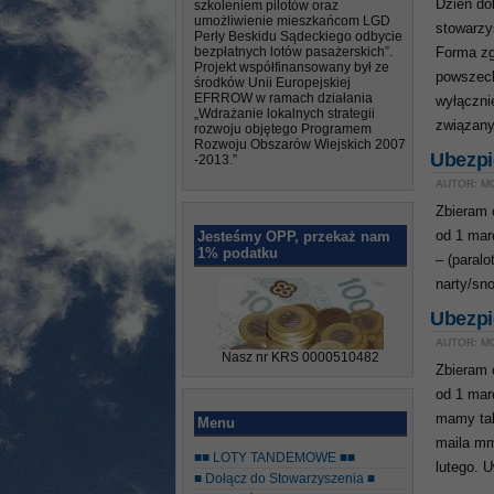
Dzień do
szkoleniem pilotów oraz
umożliwienie mieszkańcom LGD
stowarzy
Perły Beskidu Sądeckiego odbycie
bezpłatnych lotów pasażerskich”.
Forma zg
Projekt współfinansowany był ze
powszech
środków Unii Europejskiej
EFRROW w ramach działania
wyłączni
„Wdrażanie lokalnych strategii
związany
rozwoju objętego Programem
Rozwoju Obszarów Wiejskich 2007
Ubezpi
-2013.”
AUTOR: MG
Zbieram 
Jesteśmy OPP, przekaż nam
od 1 marc
1% podatku
– (paralo
narty/sn
Ubezpi
AUTOR: M
Nasz nr KRS 0000510482
Zbieram 
od 1 mar
mamy tak
Menu
maila mm
■■ LOTY TANDEMOWE ■■
lutego. 
■ Dołącz do Stowarzyszenia ■