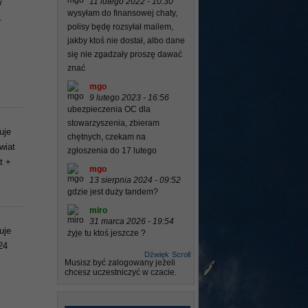
11 lutego 2022 - 10:30
w
wysyłam do finansowej chaty,
.
polisy będę rozsyłał mailem,
jakby ktoś nie dostał, albo dane
się nie zgadzały proszę dawać
znać
mgo
9 lutego 2023 - 16:56
ubezpieczenia OC dla
stowarzyszenia, zbieram
uje
chętnych, czekam na
wiat
zgłoszenia do 17 lutego
t +
mgo
13 sierpnia 2024 - 09:52
gdzie jest duży tandem?
miro
31 marca 2026 - 19:54
uje
żyje tu ktoś jeszcze ?
24
Dźwięk
Scroll
Musisz być zalogowany jeżeli
chcesz uczestniczyć w czacie.