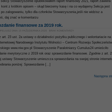
 sekcji Stowarzyszenie opublikowałem raport finansowy 2021, raport zawiera
z kont z krótkim opisem – skąd bierzemy kasę i na co wydajemy.Sekcja jest
 po zalogowaniu, tylko dla członków Stowarzyszenia,jeśli nie widzisz a
eś, daj znać w komentarzu
zdanie finansowe za 2019 rok.
FELIUSZ DNIA 15 PAŹDZIERNIKA 2020
BRAK KOMENTARZY
 art. 23 ust. 2a ustawy o działalności pożytku publicznego i wolontariacie na
internetowej Narodowego Instytutu Wolności – Centrum Rozwoju Społeczeńst
skiego www.niw.gov.pl Stowarzyszenie Paralotniarzy Cumulus24 umieściło
anie merytoryczne z 2019 rok oraz sprawozdanie finansowe. Zgodnie z art. 2
tej ustawy Stowarzyszenie umieszcza sprawozdania na swojej stronie internet
 pobrania poniżej: Sprawozdanie […]
Następna st