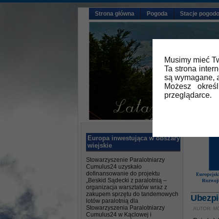
Strona główna
Pogoda
Stacje pogod
Musimy mieć Tw
Ta strona inter
są wymagane, a
Możesz okreś
przeglądarce.
Europa inwestująca w obszary
wiejskie
Stowarzyszenie Paralotniarzy
Cumulus24 uzyskało
dofinansowanie do projektu
„Beskid Sądecki z paralotnią –
organizacja warsztatów wraz z
zakupem sprzętu do tandemowych
Ubezpi
lotów paralotnią dla
Stowarzyszenia Paralotniarzy
AUTOR: M
Cumulus24 w Kąclowej i