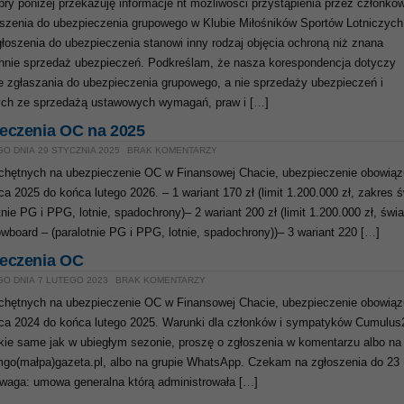
bry poniżej przekazuję informacje nt możliwości przystąpienia przez członkó
szenia do ubezpieczenia grupowego w Klubie Miłośników Sportów Lotniczych
łoszenia do ubezpieczenia stanowi inny rodzaj objęcia ochroną niż znana
nie sprzedaż ubezpieczeń. Podkreślam, że nasza korespondencja dotyczy
e zgłaszania do ubezpieczenia grupowego, a nie sprzedaży ubezpieczeń i
ch ze sprzedażą ustawowych wymagań, praw i […]
eczenia OC na 2025
O DNIA 29 STYCZNIA 2025
BRAK KOMENTARZY
chętnych na ubezpieczenie OC w Finansowej Chacie, ubezpieczenie obowiąz
a 2025 do końca lutego 2026. – 1 wariant 170 zł (limit 1.200.000 zł, zakres ś
tnie PG i PPG, lotnie, spadochrony)– 2 wariant 200 zł (limit 1.200.000 zł, świa
owboard – (paralotnie PG i PPG, lotnie, spadochrony))– 3 wariant 220 […]
eczenia OC
GO DNIA 7 LUTEGO 2023
BRAK KOMENTARZY
chętnych na ubezpieczenie OC w Finansowej Chacie, ubezpieczenie obowiąz
ca 2024 do końca lutego 2025. Warunki dla członków i sympatyków Cumulus
ie same jak w ubiegłym sezonie, proszę o zgłoszenia w komentarzu albo na
go(małpa)gazeta.pl, albo na grupie WhatsApp. Czekam na zgłoszenia do 23
Uwaga: umowa generalna którą administrowała […]