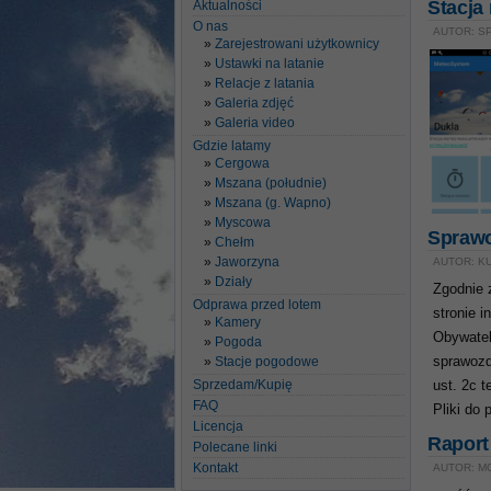
Stacja
Aktualności
O nas
AUTOR: SP
Zarejestrowani użytkownicy
Ustawki na latanie
Relacje z latania
Galeria zdjęć
Galeria video
Gdzie latamy
Cergowa
Mszana (południe)
Mszana (g. Wapno)
Myscowa
Sprawo
Chełm
Jaworzyna
AUTOR: KU
Działy
Zgodnie z
Odprawa przed lotem
stronie 
Kamery
Obywatel
Pogoda
Stacje pogodowe
sprawozd
Sprzedam/Kupię
ust. 2c 
FAQ
Pliki do 
Licencja
Raport
Polecane linki
Kontakt
AUTOR: MG