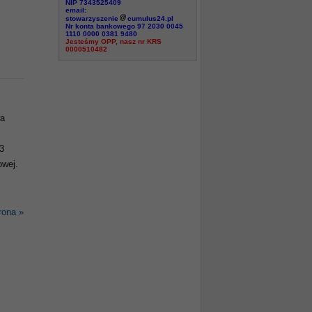
NIP 7343525409
email:
stowarzyszenie
cumulus24.pl
Nr konta bankowego 97 2030 0045
1110 0000 0381 9480
Jesteśmy OPP, nasz nr KRS
0000510482
wa
3
owej.
rona »