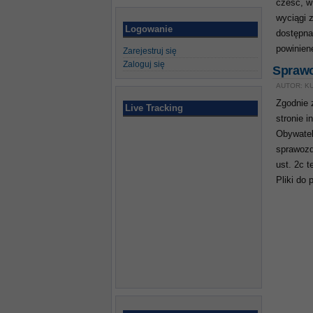
cześć, w
wyciągi 
Logowanie
dostępna
powinien
Zarejestruj się
Zaloguj się
Sprawo
AUTOR: KU
Zgodnie z
Live Tracking
stronie 
Obywatel
sprawozd
ust. 2c 
Pliki do