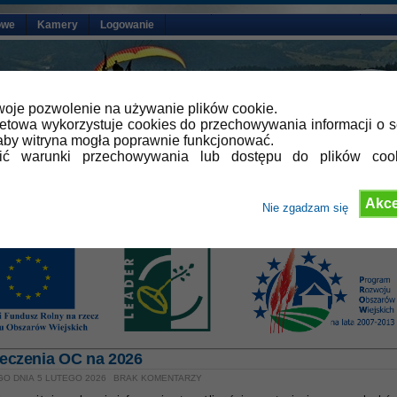
owe
Kamery
Logowanie
oje pozwolenie na używanie plików cookie.
netowa wykorzystuje cookies do przechowywania informacji o s
by witryna mogła poprawnie funkcjonować.
lić warunki przechowywania lub dostępu do plików coo
Akce
Nie zgadzam się
eczenia OC na 2026
GO DNIA 5 LUTEGO 2026
BRAK KOMENTARZY