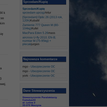
Sprzedam/Kupię
Sprzedam/Kupię
sprzedam uprząż
Artur
34 k
[Sprzedam] Optic 26 (2013 rok,
zas
120h)
KubaM
tkim
Zamienie 777 Queen M (80-
104kg)
Kufel
MacPara Eden 5.26
mass
się
aircross U-fly 2010; EN-B;
rozmiar M (75-95kg) +
plecak
jurgen
Najnowsze komentarze
mgo
-
Ubezpieczenie OC
wa
mgo
-
Ubezpieczenie OC
york
-
Ubezpieczenie OC
3
owej.
Dane Stowarzyszenia
Stowarzyszenie Paralotniarzy
Cumulus24
ul. Leśna 2
33-370 Muszyna