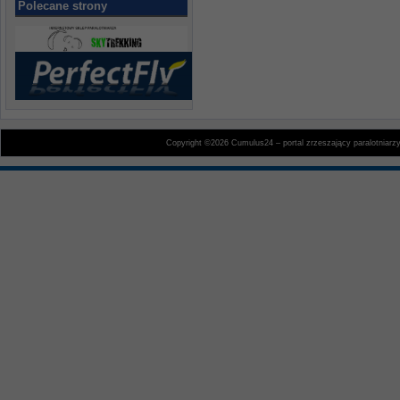
Polecane strony
Copyright ©2026 Cumulus24 – portal zrzeszający paralotniarz