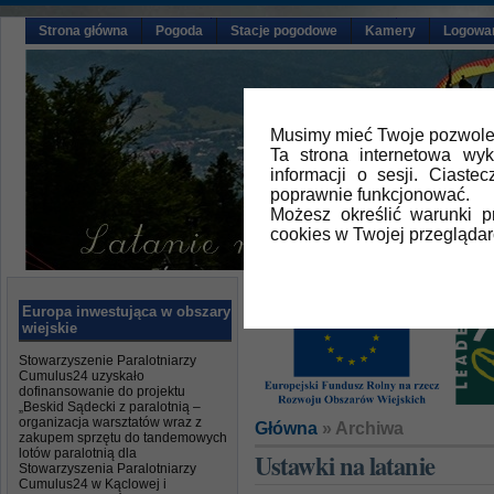
Strona główna
Pogoda
Stacje pogodowe
Kamery
Logowa
Musimy mieć Twoje pozwolen
Ta strona internetowa wy
informacji o sesji. Ciast
poprawnie funkcjonować.
Możesz określić warunki 
cookies w Twojej przeglądar
Europa inwestująca w obszary
wiejskie
Stowarzyszenie Paralotniarzy
Cumulus24 uzyskało
dofinansowanie do projektu
„Beskid Sądecki z paralotnią –
organizacja warsztatów wraz z
Główna
» Archiwa
zakupem sprzętu do tandemowych
lotów paralotnią dla
Ustawki na latanie
Stowarzyszenia Paralotniarzy
Cumulus24 w Kąclowej i