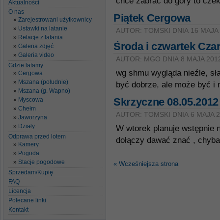
chce zabrać do góry to cze
Aktualności
O nas
Piątek Cergowa
Zarejestrowani użytkownicy
Ustawki na latanie
AUTOR: TOMSKI DNIA 16 MAJA
Relacje z latania
Środa i czwartek Cza
Galeria zdjęć
Galeria video
AUTOR: MGO DNIA 8 MAJA 201
Gdzie latamy
wg shmu wygląda nieźle, sł
Cergowa
Mszana (południe)
być dobrze, ale może być i 
Mszana (g. Wapno)
Skrzyczne 08.05.2012
Myscowa
Chełm
AUTOR: TOMSKI DNIA 6 MAJA 
Jaworzyna
Działy
W wtorek planuje wstępnie 
Odprawa przed lotem
dołączy dawać znać , chyba
Kamery
Pogoda
Stacje pogodowe
« Wcześniejsza strona
Sprzedam/Kupię
FAQ
Licencja
Polecane linki
Kontakt