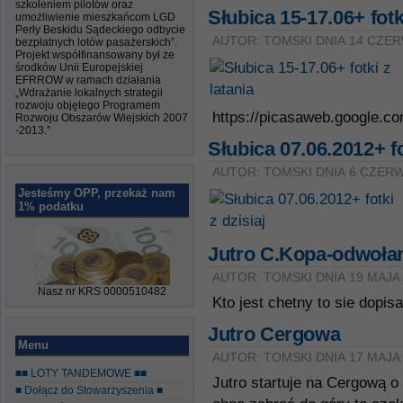
szkoleniem pilotów oraz
Słubica 15-17.06+ fotk
umożliwienie mieszkańcom LGD
Perły Beskidu Sądeckiego odbycie
AUTOR: TOMSKI DNIA 14 CZER
bezpłatnych lotów pasażerskich”.
Projekt współfinansowany był ze
środków Unii Europejskiej
EFRROW w ramach działania
„Wdrażanie lokalnych strategii
rozwoju objętego Programem
https://picasaweb.google.
Rozwoju Obszarów Wiejskich 2007
-2013.”
Słubica 07.06.2012+ fo
AUTOR: TOMSKI DNIA 6 CZERW
Jesteśmy OPP, przekaż nam
1% podatku
Jutro C.Kopa-odwoła
AUTOR: TOMSKI DNIA 19 MAJA
Nasz nr KRS 0000510482
Kto jest chetny to sie dopis
Jutro Cergowa
Menu
AUTOR: TOMSKI DNIA 17 MAJA
■■ LOTY TANDEMOWE ■■
Jutro startuje na Cergową o
■ Dołącz do Stowarzyszenia ■