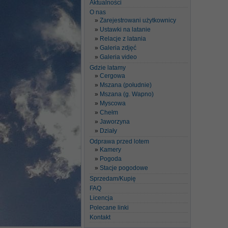
Aktualności
O nas
Zarejestrowani użytkownicy
Ustawki na latanie
Relacje z latania
Galeria zdjęć
Galeria video
Gdzie latamy
Cergowa
Mszana (południe)
Mszana (g. Wapno)
Myscowa
Chełm
Jaworzyna
Działy
Odprawa przed lotem
Kamery
Pogoda
Stacje pogodowe
Sprzedam/Kupię
FAQ
Licencja
Polecane linki
Kontakt