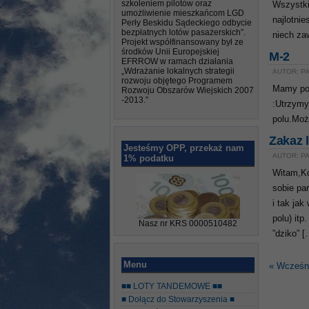
szkoleniem pilotów oraz
Wszystki
umożliwienie mieszkańcom LGD
najlotni
Perły Beskidu Sądeckiego odbycie
bezpłatnych lotów pasażerskich”.
niech za
Projekt współfinansowany był ze
środków Unii Europejskiej
M-2
EFRROW w ramach działania
„Wdrażanie lokalnych strategii
AUTOR: PA
rozwoju objętego Programem
Mamy poz
Rozwoju Obszarów Wiejskich 2007
-2013.”
:Utrzymy
polu.Moż
Zakaz 
Jesteśmy OPP, przekaż nam
AUTOR: PA
1% podatku
Witam,Ko
sobie pa
i tak jak
polu) itp
Nasz nr KRS 0000510482
”dziko” [
Menu
« Wcześni
■■ LOTY TANDEMOWE ■■
■ Dołącz do Stowarzyszenia ■