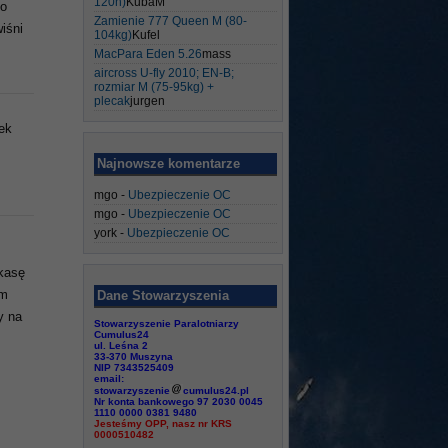
120h)
KubaM
go
Zamienie 777 Queen M (80-
iśni
104kg)
Kufel
MacPara Eden 5.26
mass
aircross U-fly 2010; EN-B;
rozmiar M (75-95kg) +
plecak
jurgen
ek
Najnowsze komentarze
mgo
-
Ubezpieczenie OC
mgo
-
Ubezpieczenie OC
york
-
Ubezpieczenie OC
kasę
ym
Dane Stowarzyszenia
y na
Stowarzyszenie Paralotniarzy
Cumulus24
ul. Leśna 2
33-370 Muszyna
NIP 7343525409
email:
stowarzyszenie
cumulus24.pl
Nr konta bankowego 97 2030 0045
1110 0000 0381 9480
Jesteśmy OPP, nasz nr KRS
0000510482