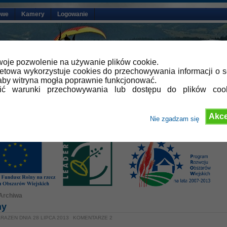
owe
Kamery
Logowanie
oje pozwolenie na używanie plików cookie.
netowa wykorzystuje cookies do przechowywania informacji o s
by witryna mogła poprawnie funkcjonować.
lić warunki przechowywania lub dostępu do plików coo
Akce
Nie zgadzam się
Archiwa
ny
RAZEN DNIA 28 LIPCA 2013
KOMENTARZE 2