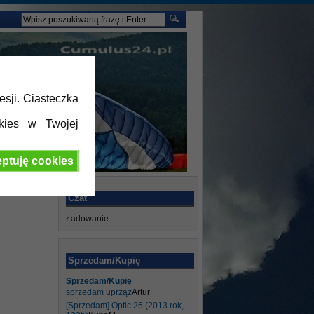
esji. Ciasteczka
kies w Twojej
ptuję cookies
Czat
Ładowanie...
Sprzedam/Kupię
Sprzedam/Kupię
sprzedam uprząż
Artur
[Sprzedam] Optic 26 (2013 rok,