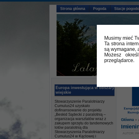
Strona główna
Pogoda
Stacje pogod
Musimy mieć Tw
Ta strona inter
są wymagane, a
Możesz okreś
przeglądarce.
Europa inwestująca w obszary
wiejskie
Stowarzyszenie Paralotniarzy
Cumulus24 uzyskało
dofinansowanie do projektu
„Beskid Sądecki z paralotnią –
organizacja warsztatów wraz z
Główna
» 
zakupem sprzętu do tandemowych
Imieni
lotów paralotnią dla
Stowarzyszenia Paralotniarzy
AUTOR: PA
Cumulus24 w Kąclowej i