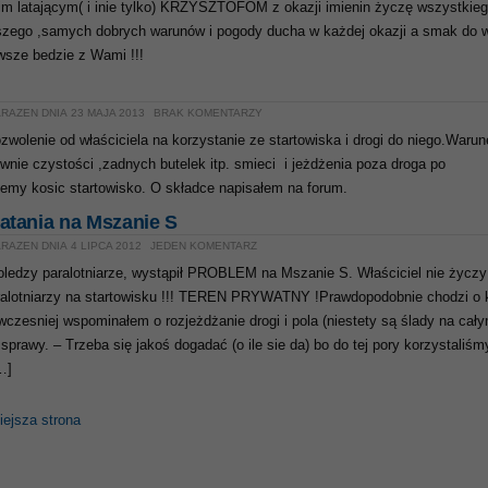
m latającym( i inie tylko) KRZYSZTOFOM z okazji imienin życzę wszystkie
eszego ,samych dobrych warunów i pogody ducha w każdej okazji a smak do w
wsze bedzie z Wami !!!
RAZEN DNIA 23 MAJA 2013
BRAK KOMENTARZY
wolenie od właściciela na korzystanie ze startowiska i drogi do niego.Warun
wnie czystości ,zadnych butelek itp. smieci i jeżdżenia poza droga po
emy kosic startowisko. O składce napisałem na forum.
latania na Mszanie S
RAZEN DNIA 4 LIPCA 2012
JEDEN KOMENTARZ
ledzy paralotniarze, wystąpił PROBLEM na Mszanie S. Właściciel nie życzy
ralotniarzy na startowisku !!! TEREN PRYWATNY !Prawdopodobnie chodzi o 
 wczesniej wspominałem o rozjeżdżanie drogi i pola (niestety są ślady na cał
. sprawy. – Trzeba się jakoś dogadać (o ile sie da) bo do tej pory korzystaliśm
…]
ejsza strona