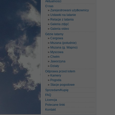
Aktualności
O nas
Zarejestrowani użytkownicy
Ustawki na latanie
Relacje z latania
Galeria zdjęć
Galeria video
Gdzie latamy
Cergowa
Mszana (południe)
Mszana (g. Wapno)
Myscowa
Chełm
Jaworzyna
Działy
Odprawa przed lotem
Kamery
Pogoda
Stacje pogodowe
Sprzedam/Kupię
FAQ
Licencja
Polecane linki
Kontakt