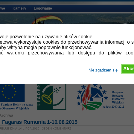
owe
Kamery
Logowanie
oje pozwolenie na używanie plików cookie.
netowa wykorzystuje cookies do przechowywania informacji o s
by witryna mogła poprawnie funkcjonować.
lić warunki przechowywania lub dostępu do plików coo
Akce
Nie zgadzam się
Archiwa
 Fagaras Rumunia 1-10.08.2015
FBLUE DNIA 14 LIPCA 2015
JEDEN KOMENTARZ