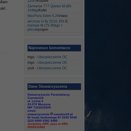
120h)
KubaM
. Mam
Zamienie 777 Queen M (80-
takt
104kg)
Kufel
MacPara Eden 5.26
mass
aircross U-fly 2010; EN-B;
rozmiar M (75-95kg) +
plecak
jurgen
Najnowsze komentarze
mgo
-
Ubezpieczenie OC
mgo
-
Ubezpieczenie OC
york
-
Ubezpieczenie OC
Dane Stowarzyszenia
Stowarzyszenie Paralotniarzy
Cumulus24
ul. Leśna 2
33-370 Muszyna
NIP 7343525409
email:
stowarzyszenie
cumulus24.pl
Nr konta bankowego 97 2030 0045
1110 0000 0381 9480
Jesteśmy OPP, nasz nr KRS
0000510482