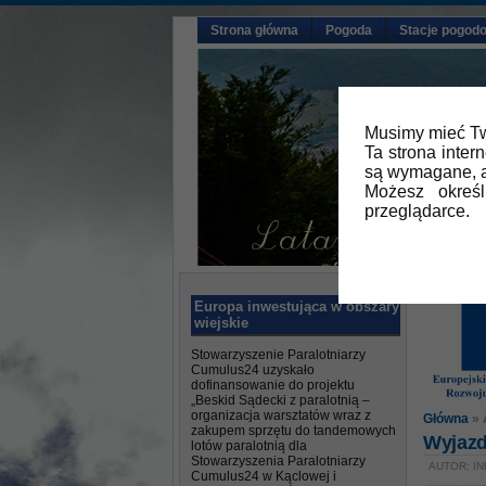
Strona główna
Pogoda
Stacje pogod
Musimy mieć Tw
Ta strona inter
są wymagane, a
Możesz okreś
przeglądarce.
Europa inwestująca w obszary
wiejskie
Stowarzyszenie Paralotniarzy
Cumulus24 uzyskało
dofinansowanie do projektu
„Beskid Sądecki z paralotnią –
organizacja warsztatów wraz z
Główna
» 
zakupem sprzętu do tandemowych
Wyjazd
lotów paralotnią dla
Stowarzyszenia Paralotniarzy
AUTOR: IN
Cumulus24 w Kąclowej i