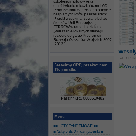
szkoleniem pilotów oraz
umożliwienie mieszkańcom LGD
Perły Beskidu Sądeckiego odbycie
bezpłatnych lotów pasażerskich”.
Projekt współfinansowany był ze
środków Unii Europejskiej
EFRROW w ramach działania
„Wdrażanie lokalnych strategii
rozwoju objętego Programem
Rozwoju Obszarów Wiejskich 2007
-2013.”
Wesoły
AUTOR: IN
Jesteśmy OPP, przekaż nam
1% podatku
Nasz nr KRS 0000510482
Menu
■■ LOTY TANDEMOWE ■■
■ Dołącz do Stowarzyszenia ■