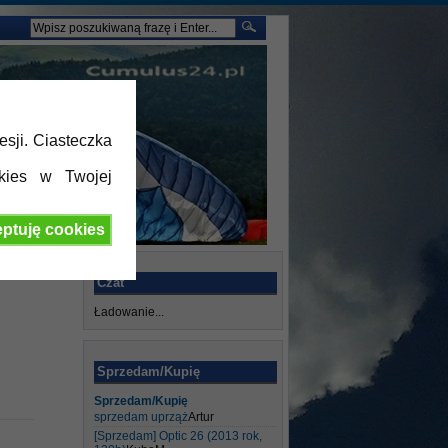
esji. Ciasteczka
kies w Twojej
ptuję cookies
Czat
Ładowanie...
Sprzedam/Kupię
Sprzedam/Kupię
sprzedam uprząż
Artur
[Sprzedam] Optic 26 (2013 rok,