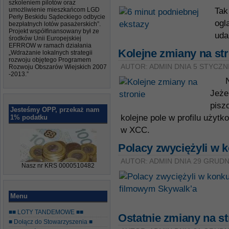
szkoleniem pilotów oraz
umożliwienie mieszkańcom LGD
Tak
Perły Beskidu Sądeckiego odbycie
ogl
bezpłatnych lotów pasażerskich”.
Projekt współfinansowany był ze
uda
środków Unii Europejskiej
EFRROW w ramach działania
Kolejne zmiany na str
„Wdrażanie lokalnych strategii
rozwoju objętego Programem
AUTOR: ADMIN DNIA 5 STYCZNI
Rozwoju Obszarów Wiejskich 2007
-2013.”
Na 
Jeże
pisz
Jesteśmy OPP, przekaż nam
kolejne pole w profilu użytk
1% podatku
w XCC.
Polacy zwyciężyli w 
AUTOR: ADMIN DNIA 29 GRUDN
Nasz nr KRS 0000510482
Menu
■■ LOTY TANDEMOWE ■■
Ostatnie zmiany na st
■ Dołącz do Stowarzyszenia ■