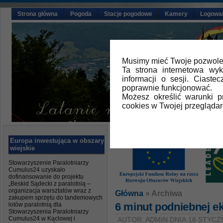
Strona główna
Pogoda
Stacje pogodowe
Kamery
Logowa
Musimy mieć Twoje pozwolen
Ta strona internetowa wy
informacji o sesji. Ciast
poprawnie funkcjonować.
Możesz określić warunki 
cookies w Twojej przeglądar
Europa inwestująca w obszary
wiejskie
Stowarzyszenie Paralotniarzy
Cumulus24 uzyskało
dofinansowanie do projektu
„Beskid Sądecki z paralotnią –
organizacja warsztatów wraz z
Główna
» Archiwa
zakupem sprzętu do tandemowych
6 minut podniebnej e
lotów paralotnią dla
Stowarzyszenia Paralotniarzy
Cumulus24 w Kąclowej i
AUTOR: ADMIN DNIA 18 STYCZN