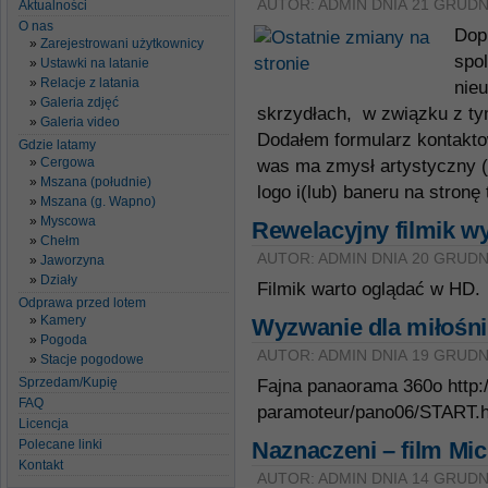
AUTOR: ADMIN DNIA 21 GRUDN
Aktualności
O nas
Dopr
Zarejestrowani użytkownicy
spol
Ustawki na latanie
Relacje z latania
nie
Galeria zdjęć
skrzydłach, w związku z tym
Galeria video
Dodałem formularz kontaktow
Gdzie latamy
Cergowa
was ma zmysł artystyczny (
Mszana (południe)
logo i(lub) baneru na stron
Mszana (g. Wapno)
Myscowa
Rewelacyjny filmik w
Chełm
AUTOR: ADMIN DNIA 20 GRUDN
Jaworzyna
Działy
Filmik warto oglądać w HD.
Odprawa przed lotem
Kamery
Wyzwanie dla miłośni
Pogoda
AUTOR: ADMIN DNIA 19 GRUDN
Stacje pogodowe
Sprzedam/Kupię
Fajna panaorama 360o http
FAQ
paramoteur/pano06/START.h
Licencja
Polecane linki
Naznaczeni – film Mi
Kontakt
AUTOR: ADMIN DNIA 14 GRUDN