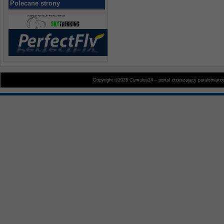
Polecane strony
Copyright ©2026 Cumulus24 – portal zrzeszający paralotniarz