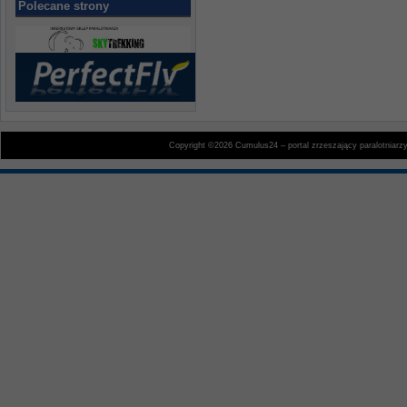
Polecane strony
Copyright ©2026 Cumulus24 – portal zrzeszający paralotniarz