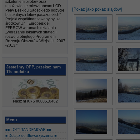
szkoleniem pilotów oraz
umożliwienie mieszkańcom LGD
[Pokaż jako pokaz slajdów]
Perły Beskidu Sądeckiego odbycie
bezpłatnych lotów pasażerskich”.
Projekt współfinansowany był ze
środków Unii Europejskiej
EFRROW w ramach działania
„Wdrażanie lokalnych strategii
rozwoju objętego Programem
Rozwoju Obszarów Wiejskich 2007
-2013.”
Jesteśmy OPP, przekaż nam
1% podatku
Nasz nr KRS 0000510482
Menu
■■ LOTY TANDEMOWE ■■
■ Dołącz do Stowarzyszenia ■