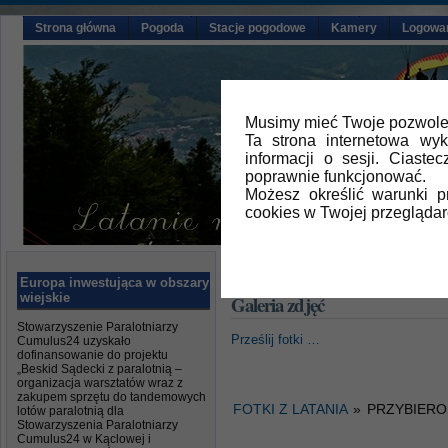
Strona główna
Pogoda
Stacje pogodowe
Kamery
Logowa
Musimy mieć Twoje pozwolen
Ta strona internetowa wy
informacji o sesji. Ciast
poprawnie funkcjonować.
Możesz określić warunki 
cookies w Twojej przeglądar
Główna
» Galeria zdjęć
Europa inwestująca w obszary
wiejskie
Galeria zdjęć
Stowarzyszenie Paralotniarzy
Prześlij fotki …
Cumulus24 uzyskało
dofinansowanie do projektu
„Beskid Sądecki z paralotnią –
organizacja warsztatów wraz z
zakupem sprzętu do tandemowych
FOTKI Z LATANIA
»
PRZYBIERO
lotów paralotnią dla
Stowarzyszenia Paralotniarzy
Cumulus24 w Kąclowej i