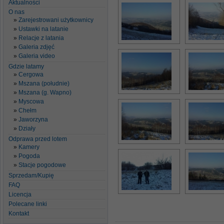
Aktualności
O nas
Zarejestrowani użytkownicy
Ustawki na latanie
Relacje z latania
Galeria zdjęć
Galeria video
Gdzie latamy
Cergowa
Mszana (południe)
Mszana (g. Wapno)
Myscowa
Chełm
Jaworzyna
Działy
Odprawa przed lotem
Kamery
Pogoda
Stacje pogodowe
Sprzedam/Kupię
FAQ
Licencja
Polecane linki
Kontakt