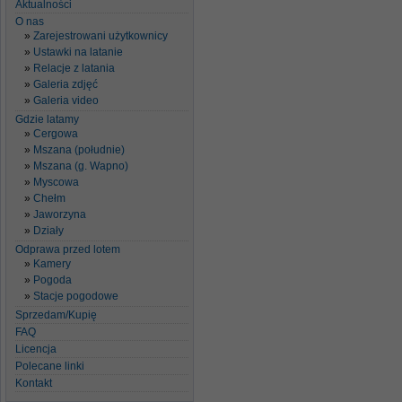
Aktualności
O nas
Zarejestrowani użytkownicy
Ustawki na latanie
Relacje z latania
Galeria zdjęć
Galeria video
Gdzie latamy
Cergowa
Mszana (południe)
Mszana (g. Wapno)
Myscowa
Chełm
Jaworzyna
Działy
Odprawa przed lotem
Kamery
Pogoda
Stacje pogodowe
Sprzedam/Kupię
FAQ
Licencja
Polecane linki
Kontakt