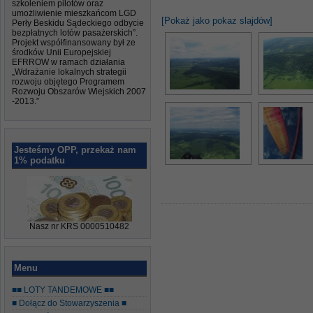
szkoleniem pilotów oraz
umożliwienie mieszkańcom LGD
[Pokaż jako pokaz slajdów]
Perły Beskidu Sądeckiego odbycie
bezpłatnych lotów pasażerskich”.
Projekt współfinansowany był ze
środków Unii Europejskiej
EFRROW w ramach działania
„Wdrażanie lokalnych strategii
rozwoju objętego Programem
Rozwoju Obszarów Wiejskich 2007
-2013.”
Jesteśmy OPP, przekaż nam
1% podatku
Nasz nr KRS 0000510482
Menu
■■ LOTY TANDEMOWE ■■
■ Dołącz do Stowarzyszenia ■