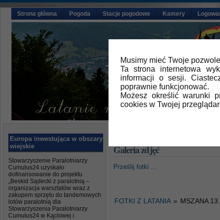
Strona główna
Pogoda
Stacje pogodowe
Kamery
Logowa
Musimy mieć Twoje pozwolen
Ta strona internetowa wy
informacji o sesji. Ciast
poprawnie funkcjonować.
Możesz określić warunki 
cookies w Twojej przeglądar
Główna
» Galeria zdjęć
Europa inwestująca w obszary
wiejskie
Galeria zdjęć
Stowarzyszenie Paralotniarzy
Prześlij fotki …
Cumulus24 uzyskało
dofinansowanie do projektu
„Beskid Sądecki z paralotnią –
organizacja warsztatów wraz z
zakupem sprzętu do tandemowych
FOTKI Z LATANIA
»
MSZANA 13.
lotów paralotnią dla
Stowarzyszenia Paralotniarzy
Cumulus24 w Kąclowej i