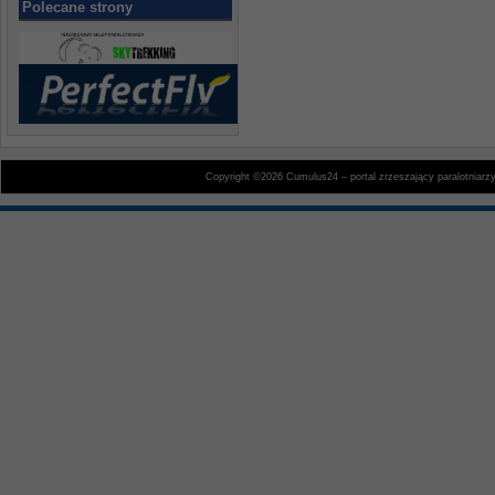
Polecane strony
Copyright ©2026 Cumulus24 – portal zrzeszający paralotniarz