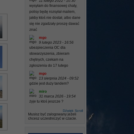
11 lutego 2022 - 10:30
wysyłam do finansowej chaty,
polisy będę rozsyłał mailem,
jakby ktoś nie dostał, albo dane
się nie zgadzały proszę dawać
znać
mgo
9 lutego 2023 - 16:56
ubezpieczenia OC dla
stowarzyszenia, zbieram
chętnych, czekam na
zgłoszenia do 17 lutego
mgo
13 sierpnia 2024 - 09:52
gdzie jest duży tandem?
miro
31 marca 2026 - 19:54
żyje tu ktoś jeszcze ?
Dźwięk
Scroll
Musisz być zalogowany jeżeli
chcesz uczestniczyć w czacie.