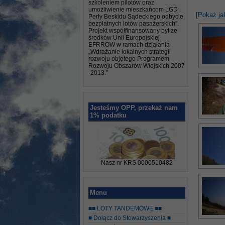
szkoleniem pilotów oraz
umożliwienie mieszkańcom LGD
[Pokaż ja
Perły Beskidu Sądeckiego odbycie
bezpłatnych lotów pasażerskich”.
Projekt współfinansowany był ze
środków Unii Europejskiej
EFRROW w ramach działania
„Wdrażanie lokalnych strategii
rozwoju objętego Programem
Rozwoju Obszarów Wiejskich 2007
-2013.”
Jesteśmy OPP, przekaż nam
1% podatku
Nasz nr KRS 0000510482
Menu
■■ LOTY TANDEMOWE ■■
■ Dołącz do Stowarzyszenia ■