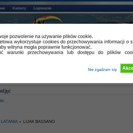
owe
Kamery
Logowanie
oje pozwolenie na używanie plików cookie.
netowa wykorzystuje cookies do przechowywania informacji o s
by witryna mogła poprawnie funkcjonować.
lić warunki przechowywania lub dostępu do plików coo
Akce
Nie zgadzam się
 Galeria zdjęć
zdjęć
otki …
 LATANIA
»
LIJAK BASSANO