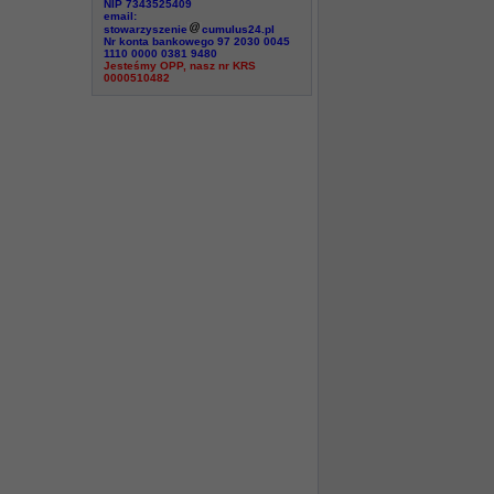
NIP 7343525409
email:
stowarzyszenie
cumulus24.pl
Nr konta bankowego 97 2030 0045
1110 0000 0381 9480
Jesteśmy OPP, nasz nr KRS
0000510482