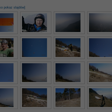
ko pokaz slajdów]