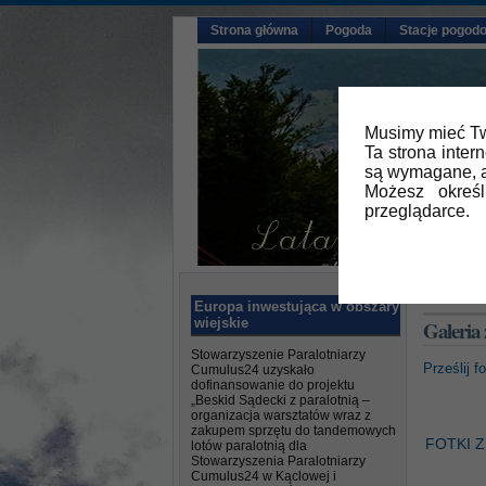
Strona główna
Pogoda
Stacje pogod
Musimy mieć Tw
Ta strona inter
są wymagane, a
Możesz okreś
przeglądarce.
Główna
»
Europa inwestująca w obszary
wiejskie
Galeria 
Stowarzyszenie Paralotniarzy
Prześlij f
Cumulus24 uzyskało
dofinansowanie do projektu
„Beskid Sądecki z paralotnią –
organizacja warsztatów wraz z
zakupem sprzętu do tandemowych
FOTKI Z
lotów paralotnią dla
Stowarzyszenia Paralotniarzy
Cumulus24 w Kąclowej i