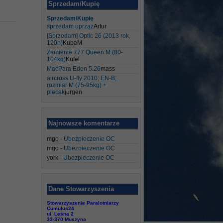
Sprzedam/Kupię
Sprzedam/Kupię
sprzedam uprząż
Artur
[Sprzedam] Optic 26 (2013 rok,
120h)
KubaM
Zamienie 777 Queen M (80-
104kg)
Kufel
MacPara Eden 5.26
mass
aircross U-fly 2010; EN-B;
rozmiar M (75-95kg) +
plecak
jurgen
Najnowsze komentarze
mgo
-
Ubezpieczenie OC
mgo
-
Ubezpieczenie OC
york
-
Ubezpieczenie OC
Dane Stowarzyszenia
Stowarzyszenie Paralotniarzy
Cumulus24
ul. Leśna 2
33-370 Muszyna