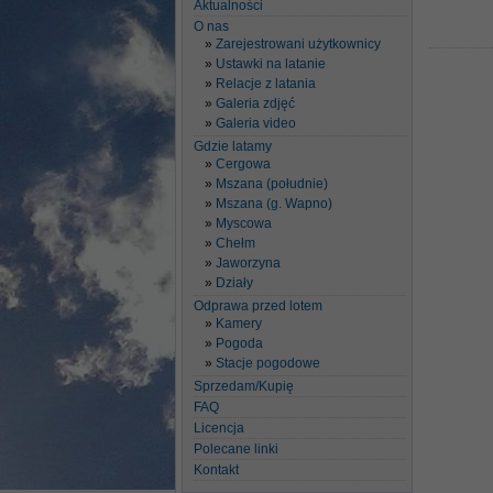
Aktualności
O nas
Zarejestrowani użytkownicy
Ustawki na latanie
Relacje z latania
Galeria zdjęć
Galeria video
Gdzie latamy
Cergowa
Mszana (południe)
Mszana (g. Wapno)
Myscowa
Chełm
Jaworzyna
Działy
Odprawa przed lotem
Kamery
Pogoda
Stacje pogodowe
Sprzedam/Kupię
FAQ
Licencja
Polecane linki
Kontakt