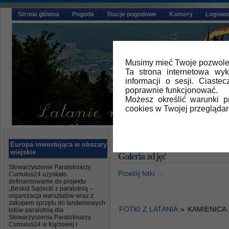
Strona główna
Pogoda
Stacje pogodowe
Kamery
Logowa
Musimy mieć Twoje pozwolen
Ta strona internetowa wy
informacji o sesji. Ciast
poprawnie funkcjonować.
Możesz określić warunki 
cookies w Twojej przeglądar
Główna
» Galeria zdjęć
Europa inwestująca w obszary
wiejskie
Galeria zdjęć
Stowarzyszenie Paralotniarzy
Prześlij fotki …
Cumulus24 uzyskało
dofinansowanie do projektu
„Beskid Sądecki z paralotnią –
organizacja warsztatów wraz z
zakupem sprzętu do tandemowych
FOTKI Z LATANIA
»
KAMIENICA.
lotów paralotnią dla
Stowarzyszenia Paralotniarzy
Cumulus24 w Kąclowej i