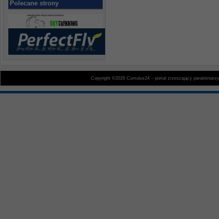
Polecane strony
Copyright ©2026 Cumulus24 – portal zrzeszający paralotniarz