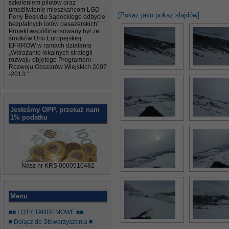
szkoleniem pilotów oraz
umożliwienie mieszkańcom LGD
[Pokaż jako pokaz slajdów]
Perły Beskidu Sądeckiego odbycie
bezpłatnych lotów pasażerskich”.
Projekt współfinansowany był ze
środków Unii Europejskiej
EFRROW w ramach działania
„Wdrażanie lokalnych strategii
rozwoju objętego Programem
Rozwoju Obszarów Wiejskich 2007
-2013.”
Jesteśmy OPP, przekaż nam
1% podatku
Nasz nr KRS 0000510482
Menu
■■ LOTY TANDEMOWE ■■
■ Dołącz do Stowarzyszenia ■