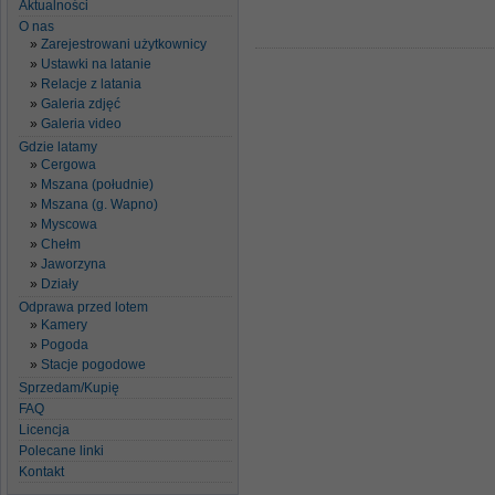
Aktualności
O nas
Zarejestrowani użytkownicy
Ustawki na latanie
Relacje z latania
Galeria zdjęć
Galeria video
Gdzie latamy
Cergowa
Mszana (południe)
Mszana (g. Wapno)
Myscowa
Chełm
Jaworzyna
Działy
Odprawa przed lotem
Kamery
Pogoda
Stacje pogodowe
Sprzedam/Kupię
FAQ
Licencja
Polecane linki
Kontakt