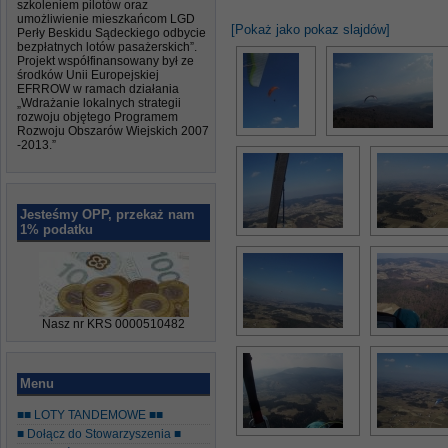
szkoleniem pilotów oraz
umożliwienie mieszkańcom LGD
[Pokaż jako pokaz slajdów]
Perły Beskidu Sądeckiego odbycie
bezpłatnych lotów pasażerskich”.
Projekt współfinansowany był ze
środków Unii Europejskiej
EFRROW w ramach działania
„Wdrażanie lokalnych strategii
rozwoju objętego Programem
Rozwoju Obszarów Wiejskich 2007
-2013.”
Jesteśmy OPP, przekaż nam
1% podatku
Nasz nr KRS 0000510482
Menu
■■ LOTY TANDEMOWE ■■
■ Dołącz do Stowarzyszenia ■