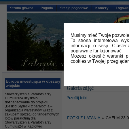
Strona główna
Pogoda
Stacje pogodowe
Kamery
Logowa
Musimy mieć Twoje pozwolen
Ta strona internetowa wy
informacji o sesji. Ciast
poprawnie funkcjonować.
Możesz określić warunki 
cookies w Twojej przeglądar
Główna
» Galeria zdjęć
Europa inwestująca w obszary
wiejskie
Galeria zdjęć
Stowarzyszenie Paralotniarzy
Prześlij fotki …
Cumulus24 uzyskało
dofinansowanie do projektu
„Beskid Sądecki z paralotnią –
organizacja warsztatów wraz z
zakupem sprzętu do tandemowych
FOTKI Z LATANIA
»
CHEŁM 23.0
lotów paralotnią dla
Stowarzyszenia Paralotniarzy
Cumulus24 w Kąclowej i