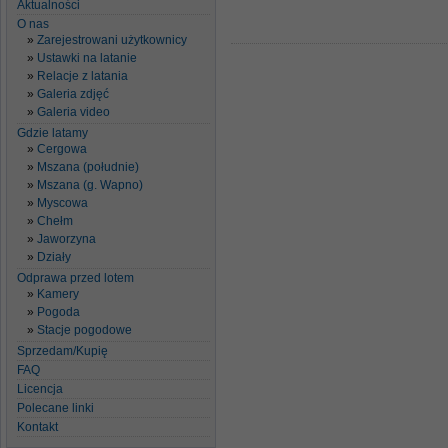
Aktualności
O nas
Zarejestrowani użytkownicy
Ustawki na latanie
Relacje z latania
Galeria zdjęć
Galeria video
Gdzie latamy
Cergowa
Mszana (południe)
Mszana (g. Wapno)
Myscowa
Chełm
Jaworzyna
Działy
Odprawa przed lotem
Kamery
Pogoda
Stacje pogodowe
Sprzedam/Kupię
FAQ
Licencja
Polecane linki
Kontakt