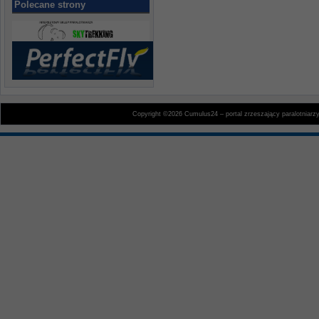
Polecane strony
Copyright ©2026 Cumulus24 – portal zrzeszający paralotniarz