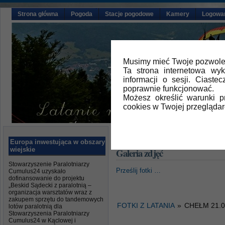
Strona główna
Pogoda
Stacje pogodowe
Kamery
Logowa
Musimy mieć Twoje pozwolen
Ta strona internetowa wy
informacji o sesji. Ciast
poprawnie funkcjonować.
Możesz określić warunki 
cookies w Twojej przeglądar
Główna
» Galeria zdjęć
Europa inwestująca w obszary
wiejskie
Galeria zdjęć
Stowarzyszenie Paralotniarzy
Prześlij fotki …
Cumulus24 uzyskało
dofinansowanie do projektu
„Beskid Sądecki z paralotnią –
organizacja warsztatów wraz z
zakupem sprzętu do tandemowych
FOTKI Z LATANIA
»
CHEŁM 21.0
lotów paralotnią dla
Stowarzyszenia Paralotniarzy
Cumulus24 w Kąclowej i