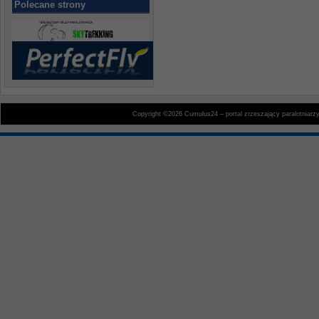
Polecane strony
Copyright ©2026 Cumulus24 – portal zrzeszający paralotniarz