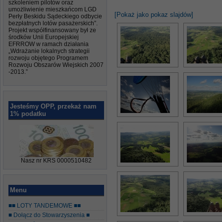
szkoleniem pilotów oraz
umożliwienie mieszkańcom LGD
[Pokaż jako pokaz slajdów]
Perły Beskidu Sądeckiego odbycie
bezpłatnych lotów pasażerskich”.
Projekt współfinansowany był ze
środków Unii Europejskiej
EFRROW w ramach działania
„Wdrażanie lokalnych strategii
rozwoju objętego Programem
Rozwoju Obszarów Wiejskich 2007
-2013.”
Jesteśmy OPP, przekaż nam
1% podatku
Nasz nr KRS 0000510482
Menu
■■ LOTY TANDEMOWE ■■
■ Dołącz do Stowarzyszenia ■