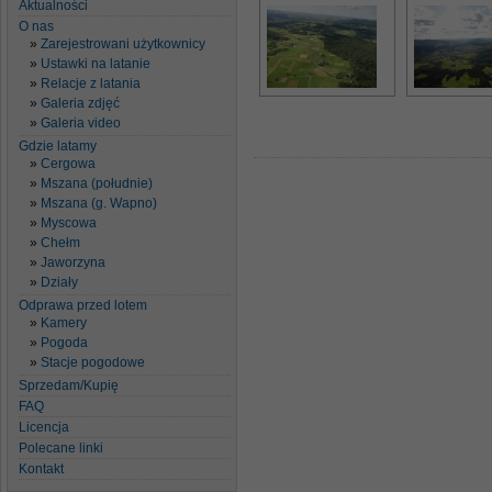
Aktualności
O nas
Zarejestrowani użytkownicy
Ustawki na latanie
Relacje z latania
Galeria zdjęć
Galeria video
Gdzie latamy
Cergowa
Mszana (południe)
Mszana (g. Wapno)
Myscowa
Chełm
Jaworzyna
Działy
Odprawa przed lotem
Kamery
Pogoda
Stacje pogodowe
Sprzedam/Kupię
FAQ
Licencja
Polecane linki
Kontakt