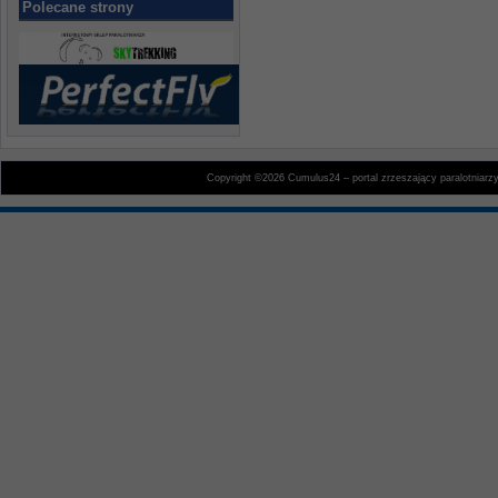
Polecane strony
Copyright ©2026 Cumulus24 – portal zrzeszający paralotniarz