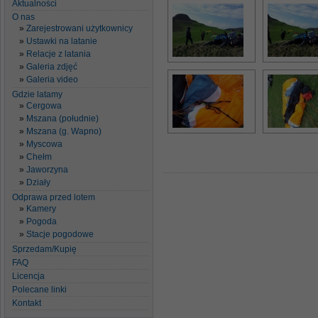
Aktualności
O nas
Zarejestrowani użytkownicy
Ustawki na latanie
Relacje z latania
Galeria zdjęć
Galeria video
Gdzie latamy
Cergowa
Mszana (południe)
Mszana (g. Wapno)
Myscowa
Chełm
Jaworzyna
Działy
Odprawa przed lotem
Kamery
Pogoda
Stacje pogodowe
Sprzedam/Kupię
FAQ
Licencja
Polecane linki
Kontakt