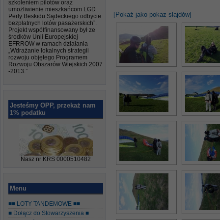
szkoleniem pilotów oraz
umożliwienie mieszkańcom LGD
[Pokaż jako pokaz slajdów]
Perły Beskidu Sądeckiego odbycie
bezpłatnych lotów pasażerskich”.
Projekt współfinansowany był ze
środków Unii Europejskiej
EFRROW w ramach działania
„Wdrażanie lokalnych strategii
rozwoju objętego Programem
Rozwoju Obszarów Wiejskich 2007
-2013.”
Jesteśmy OPP, przekaż nam
1% podatku
Nasz nr KRS 0000510482
Menu
■■ LOTY TANDEMOWE ■■
■ Dołącz do Stowarzyszenia ■