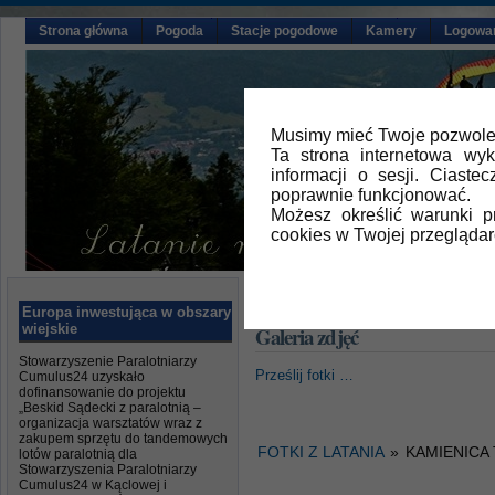
Strona główna
Pogoda
Stacje pogodowe
Kamery
Logowa
Musimy mieć Twoje pozwolen
Ta strona internetowa wy
informacji o sesji. Ciast
poprawnie funkcjonować.
Możesz określić warunki 
cookies w Twojej przeglądar
Główna
» Galeria zdjęć
Europa inwestująca w obszary
wiejskie
Galeria zdjęć
Stowarzyszenie Paralotniarzy
Prześlij fotki …
Cumulus24 uzyskało
dofinansowanie do projektu
„Beskid Sądecki z paralotnią –
organizacja warsztatów wraz z
zakupem sprzętu do tandemowych
FOTKI Z LATANIA
»
KAMIENICA
lotów paralotnią dla
Stowarzyszenia Paralotniarzy
Cumulus24 w Kąclowej i