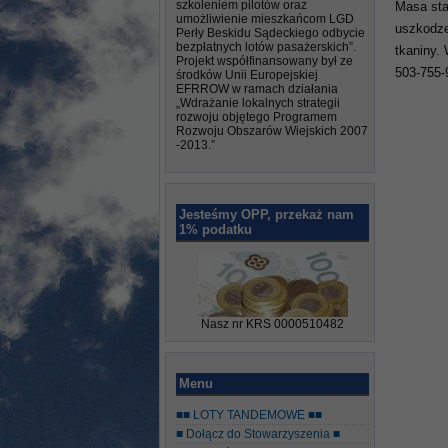
szkoleniem pilotów oraz
Masa sta
umożliwienie mieszkańcom LGD
uszkodze
Perły Beskidu Sądeckiego odbycie
bezpłatnych lotów pasażerskich”.
tkaniny.
Projekt współfinansowany był ze
503-755-
środków Unii Europejskiej
EFRROW w ramach działania
„Wdrażanie lokalnych strategii
rozwoju objętego Programem
Rozwoju Obszarów Wiejskich 2007
-2013.”
Jesteśmy OPP, przekaż nam
1% podatku
Nasz nr KRS 0000510482
Menu
■■ LOTY TANDEMOWE ■■
■ Dołącz do Stowarzyszenia ■