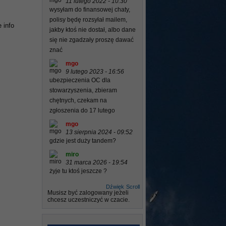
11 lutego 2022 - 10:30
wysyłam do finansowej chaty,
polisy będę rozsyłał mailem,
 info
jakby ktoś nie dostał, albo dane
się nie zgadzały proszę dawać
znać
mgo
9 lutego 2023 - 16:56
ubezpieczenia OC dla
stowarzyszenia, zbieram
chętnych, czekam na
zgłoszenia do 17 lutego
mgo
13 sierpnia 2024 - 09:52
gdzie jest duży tandem?
miro
31 marca 2026 - 19:54
żyje tu ktoś jeszcze ?
Dźwięk
Scroll
Musisz być zalogowany jeżeli
chcesz uczestniczyć w czacie.