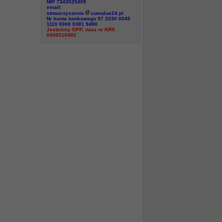
NIP 7343525409
email:
stowarzyszenie
cumulus24.pl
Nr konta bankowego 97 2030 0045
1110 0000 0381 9480
Jesteśmy OPP, nasz nr KRS
0000510482