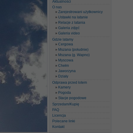
Aktualności
O nas
Zarejestrowani użytkownicy
Ustawki na latanie
Relacje z latania
Galeria zdjęć
Galeria video
Gdzie latamy
Cergowa
Mszana (południe)
Mszana (g. Wapno)
Myscowa
Chełm
Jaworzyna
Działy
Odprawa przed lotem
Kamery
Pogoda
Stacje pogodowe
Sprzedam/Kupię
FAQ
Licencja
Polecane linki
Kontakt