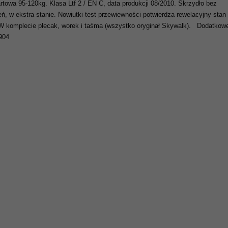
rtowa 95-120kg. Klasa Ltf 2 / EN C, data produkcji 08/2010. Skrzydło bez
ń, w ekstra stanie. Nowiutki test przewiewności potwierdza rewelacyjny stan
 W komplecie plecak, worek i taśma (wszystko oryginał Skywalk). Dodatkowe
904