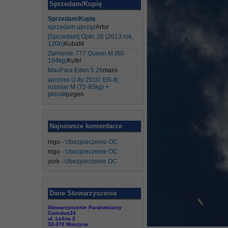
Sprzedam/Kupię
Sprzedam/Kupię
sprzedam uprząż
Artur
[Sprzedam] Optic 26 (2013 rok,
120h)
KubaM
Zamienie 777 Queen M (80-
104kg)
Kufel
MacPara Eden 5.26
mass
aircross U-fly 2010; EN-B;
rozmiar M (75-95kg) +
plecak
jurgen
Najnowsze komentarze
mgo
-
Ubezpieczenie OC
mgo
-
Ubezpieczenie OC
york
-
Ubezpieczenie OC
Dane Stowarzyszenia
Stowarzyszenie Paralotniarzy
Cumulus24
ul. Leśna 2
33-370 Muszyna