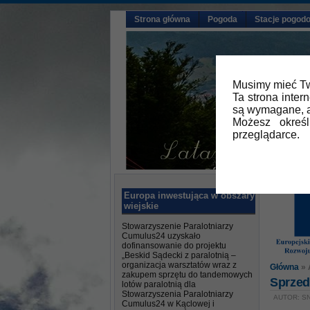
Strona główna
Pogoda
Stacje pogod
Musimy mieć Tw
Ta strona inter
są wymagane, a
Możesz okreś
przeglądarce.
Europa inwestująca w obszary
wiejskie
Stowarzyszenie Paralotniarzy
Cumulus24 uzyskało
dofinansowanie do projektu
„Beskid Sądecki z paralotnią –
organizacja warsztatów wraz z
Główna
» 
zakupem sprzętu do tandemowych
Sprzed
lotów paralotnią dla
Stowarzyszenia Paralotniarzy
AUTOR: SN
Cumulus24 w Kąclowej i