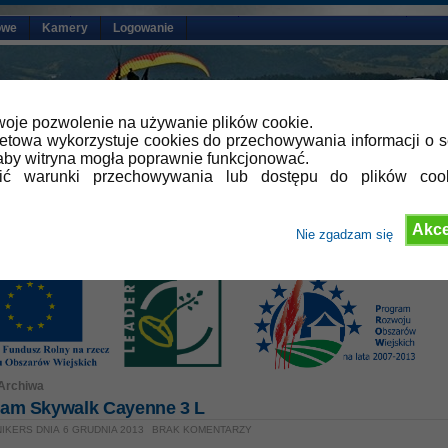
owe
Kamery
Logowanie
oje pozwolenie na używanie plików cookie.
netowa wykorzystuje cookies do przechowywania informacji o s
by witryna mogła poprawnie funkcjonować.
lić warunki przechowywania lub dostępu do plików coo
Akce
Nie zgadzam się
Archiwa
am Skywalk Cayenne 3 L
IKERS DNIA 6 GRUDNIA 2013
BRAK KOMENTARZY