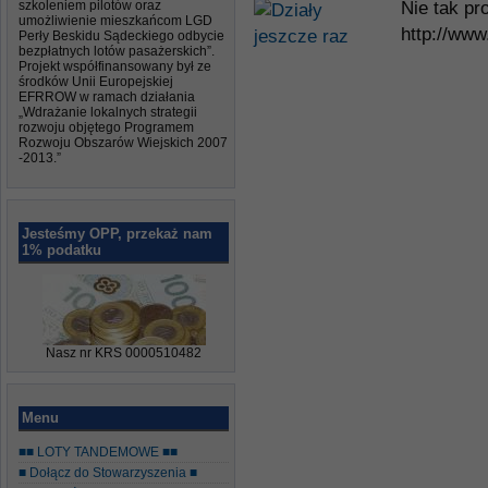
szkoleniem pilotów oraz
Nie tak pr
umożliwienie mieszkańcom LGD
http://ww
Perły Beskidu Sądeckiego odbycie
bezpłatnych lotów pasażerskich”.
Projekt współfinansowany był ze
środków Unii Europejskiej
EFRROW w ramach działania
„Wdrażanie lokalnych strategii
rozwoju objętego Programem
Rozwoju Obszarów Wiejskich 2007
-2013.”
Jesteśmy OPP, przekaż nam
1% podatku
Nasz nr KRS 0000510482
Menu
■■ LOTY TANDEMOWE ■■
■ Dołącz do Stowarzyszenia ■