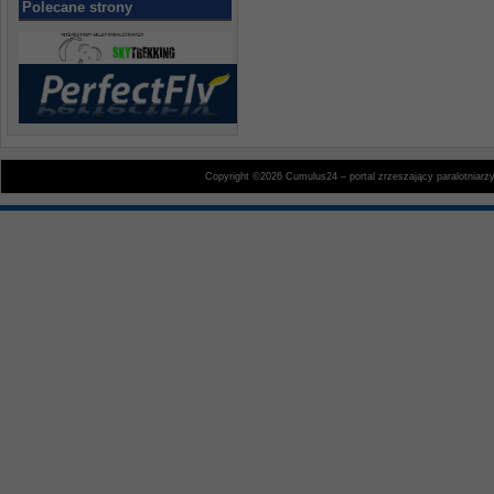
Polecane strony
Copyright ©2026 Cumulus24 – portal zrzeszający paralotniarz