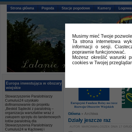
Strona główna
Pogoda
Stacje pogodowe
Kamery
Logowa
Musimy mieć Twoje pozwolen
Ta strona internetowa wy
informacji o sesji. Ciast
poprawnie funkcjonować.
Możesz określić warunki 
cookies w Twojej przeglądar
Europa inwestująca w obszary
wiejskie
Stowarzyszenie Paralotniarzy
Cumulus24 uzyskało
dofinansowanie do projektu
„Beskid Sądecki z paralotnią –
organizacja warsztatów wraz z
Główna
» Archiwa
zakupem sprzętu do tandemowych
Działy jeszcze raz
lotów paralotnią dla
Stowarzyszenia Paralotniarzy
AUTOR: MARCINWALOSZEK DNIA 17 GRUDN
Cumulus24 w Kąclowej i