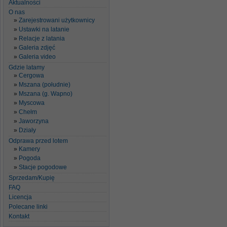
Aktualności
O nas
Zarejestrowani użytkownicy
Ustawki na latanie
Relacje z latania
Galeria zdjęć
Galeria video
Gdzie latamy
Cergowa
Mszana (południe)
Mszana (g. Wapno)
Myscowa
Chełm
Jaworzyna
Działy
Odprawa przed lotem
Kamery
Pogoda
Stacje pogodowe
Sprzedam/Kupię
FAQ
Licencja
Polecane linki
Kontakt