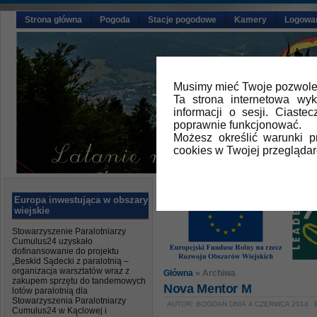
Strona główna
Pogoda
Stacje pogodowe
Kamery
Logowa
Musimy mieć Twoje pozwolen
Ta strona internetowa wy
informacji o sesji. Ciast
poprawnie funkcjonować.
Możesz określić warunki 
cookies w Twojej przeglądar
Europa inwestująca w obszary
wiejskie
Stowarzyszenie Paralotniarzy
Cumulus24 uzyskało
dofinansowanie do projektu
„Beskid Sądecki z paralotnią –
organizacja warsztatów wraz z
Główna
» Archiwa
zakupem sprzętu do tandemowych
Nova Mentor M
lotów paralotnią dla
Stowarzyszenia Paralotniarzy
AUTOR: BOGDAN DNIA 4 CZERWCA 2014
Cumulus24 w Kąclowej i