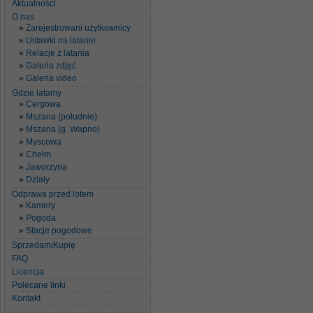
Aktualności
O nas
Zarejestrowani użytkownicy
Ustawki na latanie
Relacje z latania
Galeria zdjęć
Galeria video
Gdzie latamy
Cergowa
Mszana (południe)
Mszana (g. Wapno)
Myscowa
Chełm
Jaworzyna
Działy
Odprawa przed lotem
Kamery
Pogoda
Stacje pogodowe
Sprzedam/Kupię
FAQ
Licencja
Polecane linki
Kontakt