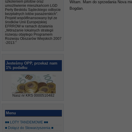
szkoleniem pilotów oraz
Witam. Mam do sprzedania Nova men
umożliwienie mieszkańcom LGD
Bogdan.
Perły Beskidu Sądeckiego odbycie
bezpłatnych lotów pasażerskich”.
Projekt współfinansowany był ze
środków Unii Europejskiej
EFRROW w ramach działania
„Wdrażanie lokalnych strategii
rozwoju objętego Programem
Rozwoju Obszarów Wiejskich 2007
-2013.”
Jesteśmy OPP, przekaż nam
1% podatku
Nasz nr KRS 0000510482
Menu
■■ LOTY TANDEMOWE ■■
■ Dołącz do Stowarzyszenia ■