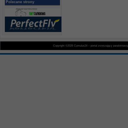
Polecane strony
Copyright ©2026 Cumulus24 – portal zrzeszający paralotniarz