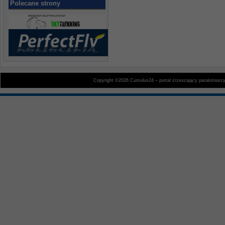
Polecane strony
Copyright ©2026 Cumulus24 – portal zrzeszający paralotniarz