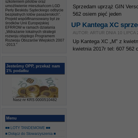
szkoleniem pilotów oraz
umożliwienie mieszkańcom LGD
Sprzedam uprząż GIN Verso 
Perły Beskidu Sądeckiego odbycie
562 osiem pięć jeden
bezpłatnych lotów pasażerskich”.
Projekt współfinansowany był ze
środków Unii Europejskiej
UP Kantega XC sprz
EFRROW w ramach działania
„Wdrażanie lokalnych strategii
AUTOR: ARTUR DNIA 10 LIPCA 
rozwoju objętego Programem
Rozwoju Obszarów Wiejskich 2007
Up Kantega XC „M” z kwietni
-2013.”
kwietnia 2017r tel: 607 562 
Jesteśmy OPP, przekaż nam
1% podatku
Nasz nr KRS 0000510482
Menu
■■ LOTY TANDEMOWE ■■
■ Dołącz do Stowarzyszenia ■