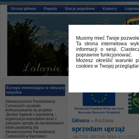
Strona główna
Pogoda
Stacje pogodowe
Kamery
Logowa
Musimy mieć Twoje pozwolen
Ta strona internetowa wy
informacji o sesji. Ciast
poprawnie funkcjonować.
Możesz określić warunki 
cookies w Twojej przeglądar
Europa inwestująca w obszary
wiejskie
Stowarzyszenie Paralotniarzy
Cumulus24 uzyskało
dofinansowanie do projektu
„Beskid Sądecki z paralotnią –
organizacja warsztatów wraz z
Główna
» Archiwa
zakupem sprzętu do tandemowych
sprzedam uprząż
lotów paralotnią dla
Stowarzyszenia Paralotniarzy
Cumulus24 w Kąclowej i
AUTOR: ARTUR DNIA 8 LUTEGO