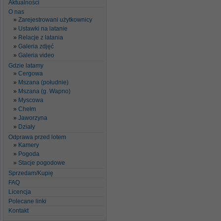
Aktualności
O nas
Zarejestrowani użytkownicy
Ustawki na latanie
Relacje z latania
Galeria zdjęć
Galeria video
Gdzie latamy
Cergowa
Mszana (południe)
Mszana (g. Wapno)
Myscowa
Chełm
Jaworzyna
Działy
Odprawa przed lotem
Kamery
Pogoda
Stacje pogodowe
Sprzedam/Kupię
FAQ
Licencja
Polecane linki
Kontakt