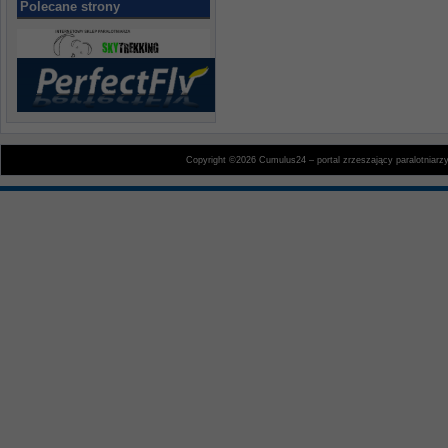
Polecane strony
Copyright ©2026 Cumulus24 – portal zrzeszający paralotniarz