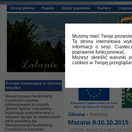
Strona główna
Pogoda
Stacje pogodowe
Kamery
Logowa
Musimy mieć Twoje pozwolen
Ta strona internetowa wy
informacji o sesji. Ciast
poprawnie funkcjonować.
Możesz określić warunki 
cookies w Twojej przeglądar
Europa inwestująca w obszary
wiejskie
Stowarzyszenie Paralotniarzy
Cumulus24 uzyskało
dofinansowanie do projektu
„Beskid Sądecki z paralotnią –
organizacja warsztatów wraz z
Główna
» Archiwa
zakupem sprzętu do tandemowych
Mszana 9-10.10.2015
lotów paralotnią dla
Stowarzyszenia Paralotniarzy
Cumulus24 w Kąclowej i
AUTOR: ANDRZEJ DNIA 12 PAŹ