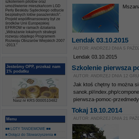
szkoleniem pilotów oraz
umożliwienie mieszkańcom LGD
Mszana
Perły Beskidu Sądeckiego odbycie
bezpłatnych lotów pasażerskich”.
Projekt współfinansowany był ze
środków Unii Europejskiej
EFRROW w ramach działania
„Wdrażanie lokalnych strategii
rozwoju objętego Programem
Lendak 03.10.2015
Rozwoju Obszarów Wiejskich 2007
-2013.”
AUTOR: ANDRZEJ DNIA 5 PAŹD
Lendak 03.10.2015
Szkolenie pierwsza 
Jesteśmy OPP, przekaż nam
1% podatku
AUTOR: ANDRZEJ DNIA 12 GRU
Jak ktoś chętny to można si
sanok.pl/index.php/componen
pierwsza-pomoc-przedmed
Nasz nr KRS 0000510482
Tokaj 19.10.2014
AUTOR: ANDRZEJ DNIA 21 PAŹ
Menu
■■ LOTY TANDEMOWE ■■
■ Dołącz do Stowarzyszenia ■