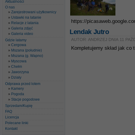
Aktualności
O nas
Zarejestrowani użytkownicy
Ustawki na latanie
https://picasaweb.google.c
Relacje z latania
Galeria zdjęć
Lendak Jutro
Galeria video
AUTOR: ANDRZEJ DNIA 11 PAŹ
Gdzie latamy
Cergowa
Kompletujemy skład jak co t
Mszana (południe)
Mszana (g. Wapno)
Myscowa
Chełm
Jaworzyna
Działy
Odprawa przed lotem
Kamery
Pogoda
Stacje pogodowe
Sprzedam/Kupię
FAQ
Licencja
Polecane linki
Kontakt